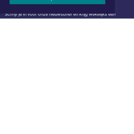
NIEUWSBRIEF AANMELDEN
Schrijf je in voor onze nieuwsbrief en krijg wekelijks een
samenvatting van alle gebeurtenissen uit jouw regio.
Aanmelden
ONLINE DAGBLADEN
Overige dagbladen in de regio