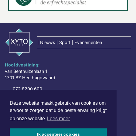
|
Nieuws | Sport | Evenementen
Hoofdvestiging:
van Benthuizenlaan 1
1701 BZ Heerhugowaard
072 8200 600
redactie@xyto.nl
Deze website maakt gebruik van cookies om
www.xyto.nl
ervoor te zorgen dat u de beste ervaring krijgt
SOCIAL MEDIA
op onze website
Lees meer
Ik accepteer cookies