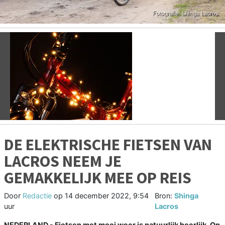
Vorige
V
DE ELEKTRISCHE FIETSEN VAN
LACROS NEEM JE
GEMAKKELIJK MEE OP REIS
Door
Redactie
op
14 december 2022, 9:54
Bron:
Shinga
uur
Lacros
NEDERLAND - Fietsen met mooi weer is natuurlijk heerlijk. Op