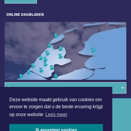
ONLINE DAGBLADEN
Overige dagbladen in de regio
Deze website maakt gebruik van cookies om
Algemene voorwaarden
ervoor te zorgen dat u de beste ervaring krijgt
op onze website
Lees meer
Disclaimer
Privacy Statement
Ik accepteer cookies