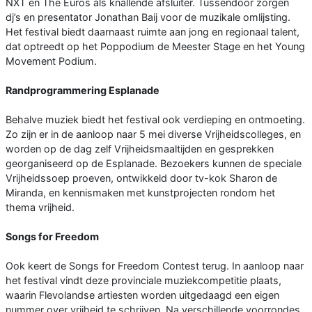
NXT en The Euros als knallende afsluiter. Tussendoor zorgen
dj’s en presentator Jonathan Baij voor de muzikale omlijsting.
Het festival biedt daarnaast ruimte aan jong en regionaal talent,
dat optreedt op het Poppodium de Meester Stage en het Young
Movement Podium.
Randprogrammering Esplanade
Behalve muziek biedt het festival ook verdieping en ontmoeting.
Zo zijn er in de aanloop naar 5 mei diverse Vrijheidscolleges, en
worden op de dag zelf Vrijheidsmaaltijden en gesprekken
georganiseerd op de Esplanade. Bezoekers kunnen de speciale
Vrijheidssoep proeven, ontwikkeld door tv-kok Sharon de
Miranda, en kennismaken met kunstprojecten rondom het
thema vrijheid.
Songs for Freedom
Ook keert de Songs for Freedom Contest terug. In aanloop naar
het festival vindt deze provinciale muziekcompetitie plaats,
waarin Flevolandse artiesten worden uitgedaagd een eigen
nummer over vrijheid te schrijven. Na verschillende voorrondes