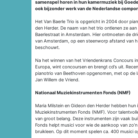
samenspel horen in hun kamermuziek bij Goede
ook bijzonder werk van de Nederlandse compo
Het Van Baerle Trio is opgericht in 2004 door piani
den Herder. De naam van het trio ontlenen ze aan
Baerlestraat in Amsterdam. Hier ontmoeten de dri
van Amsterdam, op een steenworp afstand van het 
beschouwt.
Na het winnen van het Vriendenkrans Concours in 
Europa, wint concoursen en brengt cd’s uit. Recen
pianotrio van Beethoven opgenomen, met op de laa
Jan Willem de Vriend.
Nationaal Muziekinstrumenten Fonds (NMF)
Maria Milstein en Gideon den Herder hebben hun i
Muziekinstrumenten Fonds (NMF). Voor talentvolle 
van groot belang. Deze instrumenten zijn vaak b
Fonds helpt musici voor wie de aankoop van zo’n i
bruikleen. Op dit moment spelen ca. 400 musici 