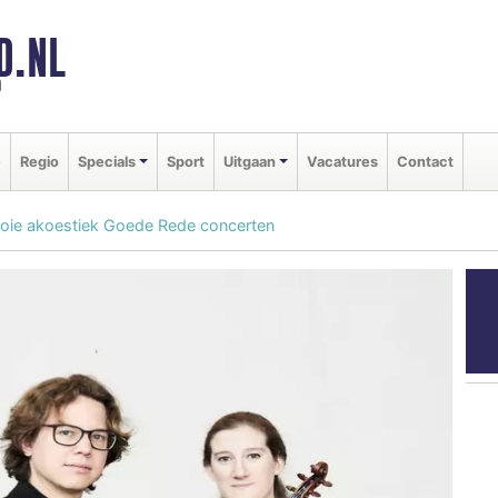
D.NL
d
e
Regio
Specials
Sport
Uitgaan
Vacatures
Contact
mooie akoestiek Goede Rede concerten