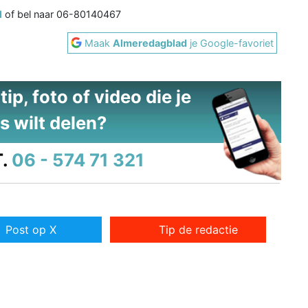
l
of bel naar 06-80140467
Maak
Almeredagblad
je Google-favoriet
ip, foto of video die je
s wilt delen?
.
06 - 574 71 321
Post op X
Tip de redactie