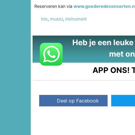
Reserveren kan via
www.goederedeconcerten.n
trio
,
musici
,
instrument
Heb je een leuke t
met on
APP ONS!
T
Deel op Facebook