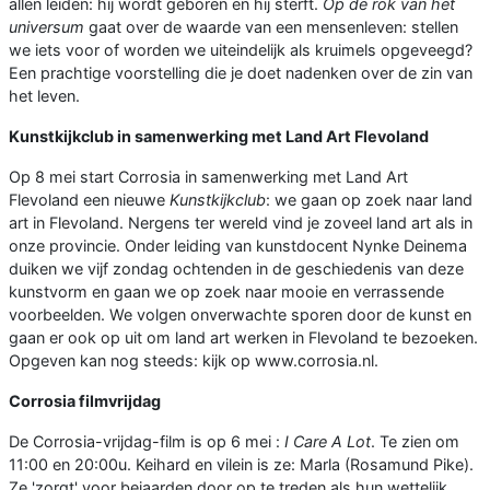
allen leiden: hij wordt geboren en hij sterft.
Op de rok van het
universum
gaat over de waarde van een mensenleven: stellen
we iets voor of worden we uiteindelijk als kruimels opgeveegd?
Een prachtige voorstelling die je doet nadenken over de zin van
het leven.
Kunstkijkclub in samenwerking met Land Art Flevoland
Op 8 mei start Corrosia in samenwerking met Land Art
Flevoland een nieuwe
Kunstkijkclub
: we gaan op zoek naar land
art in Flevoland. Nergens ter wereld vind je zoveel land art als in
onze provincie. Onder leiding van kunstdocent Nynke Deinema
duiken we vijf zondag ochtenden in de geschiedenis van deze
kunstvorm en gaan we op zoek naar mooie en verrassende
voorbeelden. We volgen onverwachte sporen door de kunst en
gaan er ook op uit om land art werken in Flevoland te bezoeken.
Opgeven kan nog steeds: kijk op www.corrosia.nl.
Corrosia filmvrijdag
De Corrosia-vrijdag-film is op 6 mei :
I Care A Lot
. Te zien om
11:00 en 20:00u. Keihard en vilein is ze: Marla (Rosamund Pike).
Ze 'zorgt' voor bejaarden door op te treden als hun wettelijk