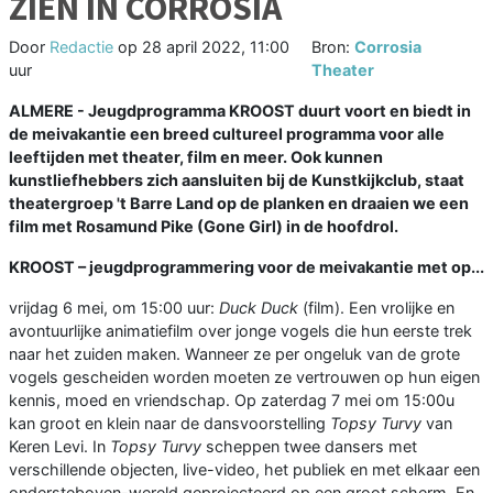
ZIEN IN CORROSIA
Door
Redactie
op
28 april 2022, 11:00
Bron:
Corrosia
uur
Theater
ALMERE - Jeugdprogramma KROOST duurt voort en biedt in
de meivakantie een breed cultureel programma voor alle
leeftijden met theater, film en meer. Ook kunnen
kunstliefhebbers zich aansluiten bij de Kunstkijkclub, staat
theatergroep 't Barre Land op de planken en draaien we een
film met Rosamund Pike (Gone Girl) in de hoofdrol.
KROOST – jeugdprogrammering voor de meivakantie met op...
vrijdag 6 mei, om 15:00 uur:
Duck Duck
(film). Een vrolijke en
avontuurlijke animatiefilm over jonge vogels die hun eerste trek
naar het zuiden maken. Wanneer ze per ongeluk van de grote
vogels gescheiden worden moeten ze vertrouwen op hun eigen
kennis, moed en vriendschap. Op zaterdag 7 mei om 15:00u
kan groot en klein naar de dansvoorstelling
Topsy Turvy
van
Keren Levi. In
Topsy Turvy
scheppen twee dansers met
verschillende objecten, live-video, het publiek en met elkaar een
ondersteboven-wereld geprojecteerd op een groot scherm. En