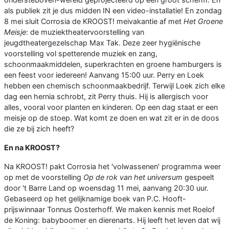
als publiek zit je dus midden IN een video-installatie! En zondag
8 mei sluit Corrosia de KROOST! meivakantie af met
Het Groene
Meisje
: de muziektheatervoorstelling van
jeugdtheatergezelschap Max Tak. Deze zeer hygiënische
voorstelling vol spetterende muziek en zang,
schoonmaakmiddelen, superkrachten en groene hamburgers is
een feest voor iedereen! Aanvang 15:00 uur. Perry en Loek
hebben een chemisch schoonmaakbedrijf. Terwijl Loek zich elke
dag een hernia schrobt, zit Perry thuis. Hij is allergisch voor
alles, vooral voor planten en kinderen. Op een dag staat er een
meisje op de stoep. Wat komt ze doen en wat zit er in de doos
die ze bij zich heeft?
En na KROOST?
Na KROOST! pakt Corrosia het 'volwassenen' programma weer
op met de voorstelling
Op de rok van het universum
gespeelt
door 't Barre Land op woensdag 11 mei, aanvang 20:30 uur.
Gebaseerd op het gelijknamige boek van P.C. Hooft-
prijswinnaar Tonnus Oosterhoff. We maken kennis met Roelof
de Koning: babyboomer en dierenarts. Hij leeft het leven dat wij