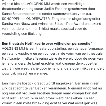
vrijheid kiezen’. VOLGENS MIJ wordt een veelzijdige
theaterserie van regisseur Judith Faas en geschreven door
Sanne Schuhmacher, die eerder samenwerkten voor o.a.
SCHOPPEN en ONDERWATER. Zangeres en singer-songwriter
Sandra van Nieuwland (winnares Edison Pop Award en bekend
van meerdere nummer 1-hits) maakt speciaal voor de
voorstelling een titelsong.
Een theatrale Netflixserie over vrijheid en perspectief
VOLGENS MIJ is een theatervoorstelling, een dansperformance,
een stand-upshow en een concert in de vorm van een theatrale
Netflixserie. In elke aflevering zie je de wereld door de ogen van
iemand anders. Je komt erachter wat diegene denkt voelt en
ziet. En wie weet, als je door iemand anders ogen kijkt verandert
jouw blik misschien wel mee.
Een man die lipstick draagt wordt nagekeken. Een man in een
jurk gaat echt te ver. Dat kan veranderen. Niemand vindt het nu
nog raar dat vrouwen broeken dragen maar vroeger kon dat
echt niet. Een vrouw in een broek werd nagekeken. En een
vrouw in een korte broek ging echt te ver.Wat eerst gek was,