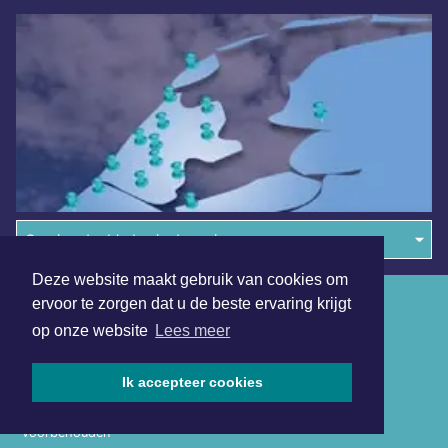
Overige dagbladen in de regio
Deze website maakt gebruik van cookies om
Algemene voorwaarden
ervoor te zorgen dat u de beste ervaring krijgt
op onze website
Lees meer
Disclaimer
Privacy Statement
Ik accepteer cookies
Copyright (c) 2026 | Almeredagblad.nl - Alle rechten
voorbehouden