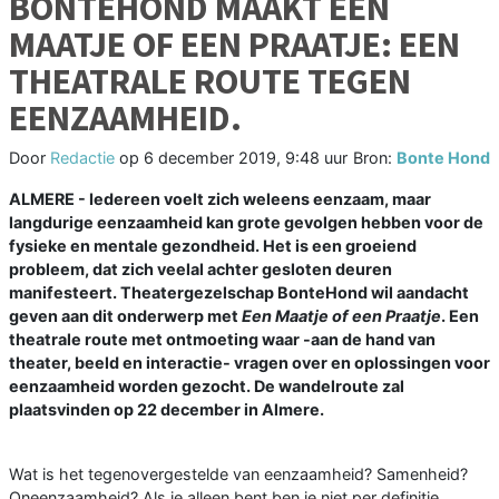
BONTEHOND MAAKT EEN
MAATJE OF EEN PRAATJE: EEN
THEATRALE ROUTE TEGEN
EENZAAMHEID.
Door
Redactie
op
6 december 2019, 9:48 uur
Bron:
Bonte Hond
ALMERE - Iedereen voelt zich weleens eenzaam, maar
langdurige eenzaamheid kan grote gevolgen hebben voor de
fysieke en mentale gezondheid. Het is een groeiend
probleem, dat zich veelal achter gesloten deuren
manifesteert. Theatergezelschap BonteHond wil aandacht
geven aan dit onderwerp met
Een Maatje of een Praatje
. Een
theatrale route met ontmoeting waar -aan de hand van
theater, beeld en interactie- vragen over en oplossingen voor
eenzaamheid worden gezocht. De wandelroute zal
plaatsvinden op 22 december in Almere.
Wat is het tegenovergestelde van eenzaamheid? Samenheid?
Oneenzaamheid? Als je alleen bent ben je niet per definitie