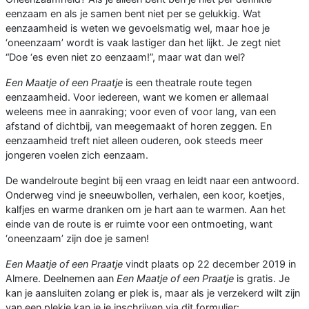
eenzaam en als je samen bent niet per se gelukkig. Wat
eenzaamheid is weten we gevoelsmatig wel, maar hoe je
‘oneenzaam’ wordt is vaak lastiger dan het lijkt. Je zegt niet
“Doe ‘es even niet zo eenzaam!”, maar wat dan wel?
Een Maatje of een Praatje
is een theatrale route tegen
eenzaamheid. Voor iedereen, want we komen er allemaal
weleens mee in aanraking; voor even of voor lang, van een
afstand of dichtbij, van meegemaakt of horen zeggen. En
eenzaamheid treft niet alleen ouderen, ook steeds meer
jongeren voelen zich eenzaam.
De wandelroute begint bij een vraag en leidt naar een antwoord.
Onderweg vind je sneeuwbollen, verhalen, een koor, koetjes,
kalfjes en warme dranken om je hart aan te warmen. Aan het
einde van de route is er ruimte voor een ontmoeting, want
‘oneenzaam’ zijn doe je samen!
Een Maatje of een Praatje
vindt plaats op 22 december 2019 in
Almere. Deelnemen aan
Een Maatje of een Praatje
is gratis. Je
kan je aansluiten zolang er plek is, maar als je verzekerd wilt zijn
van een plekje kan je je inschrijven via dit formulier: