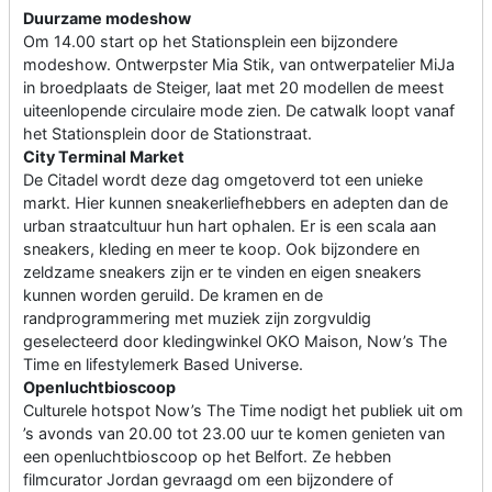
Duurzame modeshow
Om 14.00 start op het Stationsplein een bijzondere
modeshow. Ontwerpster Mia Stik, van ontwerpatelier MiJa
in broedplaats de Steiger, laat met 20 modellen de meest
uiteenlopende circulaire mode zien. De catwalk loopt vanaf
het Stationsplein door de Stationstraat.
City Terminal Market
De Citadel wordt deze dag omgetoverd tot een unieke
markt. Hier kunnen sneakerliefhebbers en adepten dan de
urban straatcultuur hun hart ophalen. Er is een scala aan
sneakers, kleding en meer te koop. Ook bijzondere en
zeldzame sneakers zijn er te vinden en eigen sneakers
kunnen worden geruild. De kramen en de
randprogrammering met muziek zijn zorgvuldig
geselecteerd door kledingwinkel OKO Maison, Now’s The
Time en lifestylemerk Based Universe.
Openluchtbioscoop
Culturele hotspot Now’s The Time nodigt het publiek uit om
’s avonds van 20.00 tot 23.00 uur te komen genieten van
een openluchtbioscoop op het Belfort. Ze hebben
filmcurator Jordan gevraagd om een bijzondere of