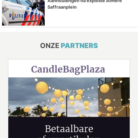
Aanhoudingen na explosie Almere
Saffraanplein
ONZE
PARTNERS