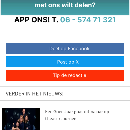
met ons wilt delen?
APP ONS!
T.
06 - 574 71 321
Deel op Facebook
Post op X
Tip de redactie
VERDER IN HET NIEUWS:
Een Goed Jaar gaat dit najaar op
theatertournee