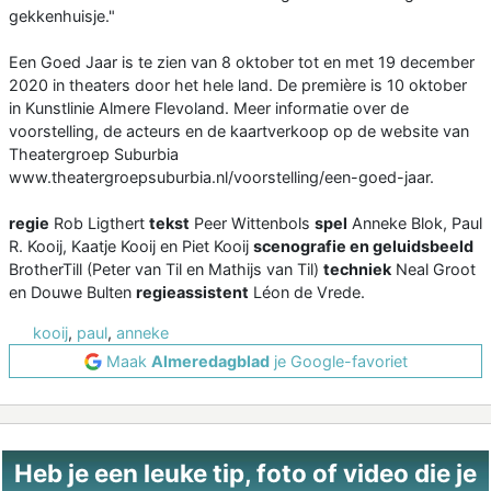
gekkenhuisje."
Een Goed Jaar is te zien van 8 oktober tot en met 19 december
2020 in theaters door het hele land. De première is 10 oktober
in Kunstlinie Almere Flevoland. Meer informatie over de
voorstelling, de acteurs en de kaartverkoop op de website van
Theatergroep Suburbia
www.theatergroepsuburbia.nl/voorstelling/een-goed-jaar.
regie
Rob Ligthert
tekst
Peer Wittenbols
spel
Anneke Blok, Paul
R. Kooij, Kaatje Kooij en Piet Kooij
scenografie en geluidsbeeld
BrotherTill (Peter van Til en Mathijs van Til)
techniek
Neal Groot
en Douwe Bulten
regieassistent
Léon de Vrede.
kooij
,
paul
,
anneke
Maak
Almeredagblad
je Google-favoriet
Heb je een leuke tip, foto of video die je