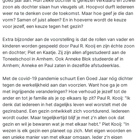
goed jaar aan. Hun zieke dochter is genezen verklaard en zowel
zoon als dochter slaan hun vleugels uit. Hoopvol durft iedereen
weer na te denken over de toekomst. Maar hoe geef je die dan
vorm? Samen of juist alleen? En in hoeverre wordt de keuze
voor jezelf, een keuze tegen het gezin?
Extra bijzonder aan de voorstelling is dat de rollen van vader en
kinderen worden gespeeld door Paul R. Kooij en zijn échte zoon
en dochter; Piet en Kaatje. Zij zijn allen afgestudeerd aan de
Toneelschool in Arnhem. Ook Anneke Blok studeerde af in
Arnhem; Anneke en Paul zaten in dezelfde afstudeerklas.
Met de covid-19 pandemie schuurt Een Goed Jaar nóg dichter
tegen de werkelijkheid aan dan voorzien. Want hoe ga je om
met ingrijpende veranderingen? Hoe verhoud je jezelf tot de
ander en tot je familie als je op elkaars lip zit? Paul R. Kooij: "Ik
denk dat iedereen in het dagelijks leven wel worstelt met de
gezinsband. Een gezin ontwikkelt zich voortdurend. Iedereen
wordt ouder. Maar tegelijkertijd blijf je met z'n allen ook dat
gezin en wil je bewaren wat je met elkaar hebt." Piet Kooij: "In
wezen is elk gezin een planeet op zich. Met eigen woorden en
een unieke manier van met elkaar omgaan. Ieder z'n eigen