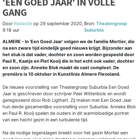
'EEN GOED JAAR' IN VOLLE
GANG
Door
Redactie
op
29 september 2020,
Bron:
Theatergroep
9:18 uur
Suburbia
ALMERE - In 'Een Goed Jaar' volgen we de familie Mortier, die
na een zware tijd eindelijk goed nieuws krijgt. Bijzonder aan
het stuk is dat vader, dochter en zoon worden gespeeld door
Paul R., Kaatje en Piet Kooij die in het echt ook vader, dochter
en zoon zijn. Anneke Blok maakt de cast compleet. De
première is 10 oktober in Kunstlinie Almere Flevoland.
De nieuwe voorstelling van Theatergroep Suburbia Een Goed
Jaar is geschreven door schrijver Peer Wittenbols en wordt
geregisseerd door Rob Ligthert. Zij maken met Een Goed Jaar
hun derde gezamenlijke voorstelling voor Suburbia. Anneke Blok
en Paul R. Kooij spelen de ouders in dit warmbloedige portret
van een hecht gezin in een turbulente tijd.
Na de nodige tegenslagen breekt voor het gezin Mortier een