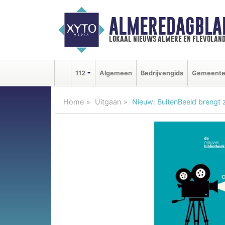
ALMEREDAGBLA
lokaal nieuws almere en flevolan
112
Algemeen
Bedrijvengids
Gemeent
Home
Uitgaan
Nieuw: BuitenBeeld brengt 