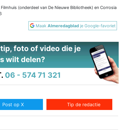
Filmhuis (onderdeel van De Nieuwe Bibliotheek) en Corrosia
6
Maak
Almeredagblad
je Google-favoriet
ip, foto of video die je
s wilt delen?
.
06 - 574 71 321
Post op X
Tip de redactie