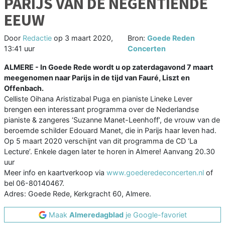
PARIJS VAN DE NEGENTIENDE
EEUW
Door
Redactie
op
3 maart 2020,
Bron:
Goede Reden
13:41 uur
Concerten
ALMERE - In Goede Rede wordt u op zaterdagavond 7 maart
meegenomen naar Parijs in de tijd van Fauré, Liszt en
Offenbach.
Celliste Oihana Aristizabal Puga en pianiste Lineke Lever
brengen een interessant programma over de Nederlandse
pianiste & zangeres ‘Suzanne Manet-Leenhoff’, de vrouw van de
beroemde schilder Edouard Manet, die in Parijs haar leven had.
Op 5 maart 2020 verschijnt van dit programma de CD ‘La
Lecture’. Enkele dagen later te horen in Almere! Aanvang 20.30
uur
Meer info en kaartverkoop via
www.goederedeconcerten.nl
of
bel 06-80140467.
Adres: Goede Rede, Kerkgracht 60, Almere.
Maak
Almeredagblad
je Google-favoriet