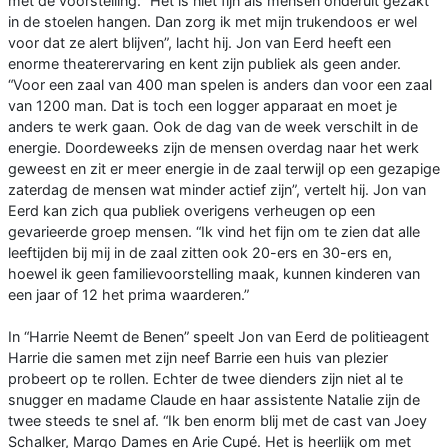
met de voorstelling. “Het is niet fijn als mensen onderuit gezakt
in de stoelen hangen. Dan zorg ik met mijn trukendoos er wel
voor dat ze alert blijven”, lacht hij. Jon van Eerd heeft een
enorme theaterervaring en kent zijn publiek als geen ander.
“Voor een zaal van 400 man spelen is anders dan voor een zaal
van 1200 man. Dat is toch een logger apparaat en moet je
anders te werk gaan. Ook de dag van de week verschilt in de
energie. Doordeweeks zijn de mensen overdag naar het werk
geweest en zit er meer energie in de zaal terwijl op een gezapige
zaterdag de mensen wat minder actief zijn”, vertelt hij. Jon van
Eerd kan zich qua publiek overigens verheugen op een
gevarieerde groep mensen. “Ik vind het fijn om te zien dat alle
leeftijden bij mij in de zaal zitten ook 20-ers en 30-ers en,
hoewel ik geen familievoorstelling maak, kunnen kinderen van
een jaar of 12 het prima waarderen.”
In “Harrie Neemt de Benen” speelt Jon van Eerd de politieagent
Harrie die samen met zijn neef Barrie een huis van plezier
probeert op te rollen. Echter de twee dienders zijn niet al te
snugger en madame Claude en haar assistente Natalie zijn de
twee steeds te snel af. “Ik ben enorm blij met de cast van Joey
Schalker, Margo Dames en Arie Cupé. Het is heerlijk om met