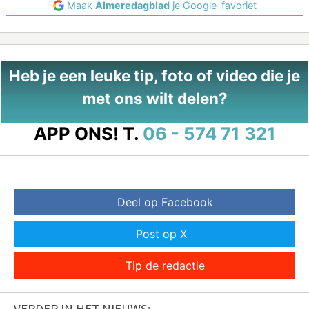
Maak
Almeredagblad
je Google-favoriet
Heb je een leuke tip, foto of video die je
met ons wilt delen?
APP ONS!
T.
06 - 574 71 321
Deel op Facebook
Post op X
Tip de redactie