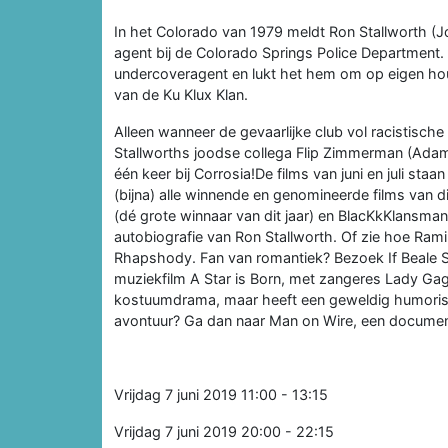
In het Colorado van 1979 meldt Ron Stallworth (
agent bij de Colorado Springs Police Department.
undercoveragent en lukt het hem om op eigen hout
van de Ku Klux Klan.
Alleen wanneer de gevaarlijke club vol racistische
Stallworths joodse collega Flip Zimmerman (Adam D
één keer bij Corrosia!De films van juni en juli st
(bijna) alle winnende en genomineerde films van 
(dé grote winnaar van dit jaar) en BlacKkKlansm
autobiografie van Ron Stallworth. Of zie hoe Ram
Rhapshody. Fan van romantiek? Bezoek If Beale St
muziekfilm A Star is Born, met zangeres Lady Gaga
kostuumdrama, maar heeft een geweldig humoristi
avontuur? Ga dan naar Man on Wire, een document
Vrijdag 7 juni 2019 11:00 - 13:15
Vrijdag 7 juni 2019 20:00 - 22:15