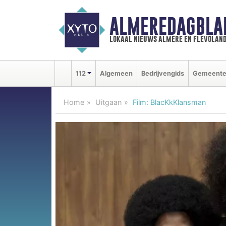
ALMEREDAGBLA
lokaal nieuws almere en flevolan
112
Algemeen
Bedrijvengids
Gemeent
Home
Uitgaan
Film: BlacKkKlansman