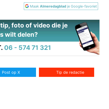
Maak
Almeredagblad
je Google-favoriet
ip, foto of video die je
s wilt delen?
.
06 - 574 71 321
Post op X
Tip de redactie