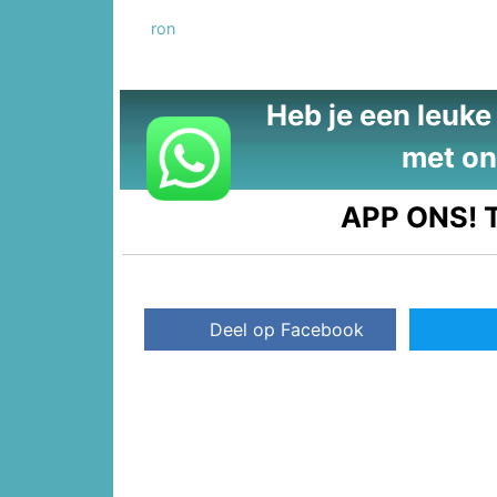
ron
Heb je een leuke t
met on
APP ONS!
T
Deel op Facebook