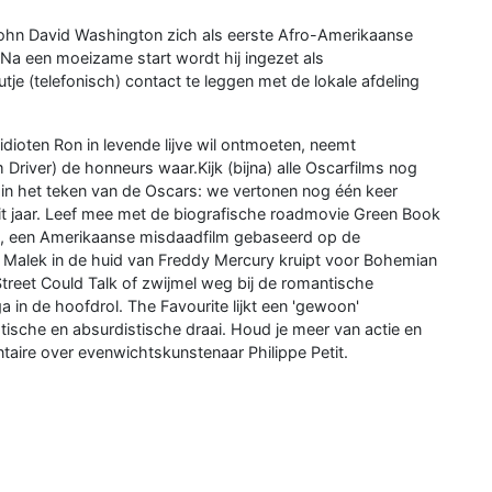
John David Washington zich als eerste Afro-Amerikaanse
 Na een moeizame start wordt hij ingezet als
je (telefonisch) contact te leggen met de lokale afdeling
 idioten Ron in levende lijve wil ontmoeten, neemt
river) de honneurs waar.Kijk (bijna) alle Oscarfilms nog
aan in het teken van de Oscars: we vertonen nog één keer
dit jaar. Leef mee met de biografische roadmovie Green Book
an, een Amerikaanse misdaadfilm gebaseerd op de
i Malek in de huid van Freddy Mercury kruipt voor Bohemian
reet Could Talk of zwijmel weg bij de romantische
 in de hoofdrol. The Favourite lijkt een 'gewoon'
sche en absurdistische draai. Houd je meer van actie en
aire over evenwichtskunstenaar Philippe Petit.