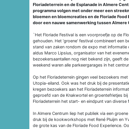
Floriadeterrein en de Esplanade in Almere Cent
programma volgen met onder meer een streekm
bloemen en bloemcreaties en de Floriade Food E
door een nauwe samenwerking tussen Almere C
`Het Floriade Festival is een voorproefje op de F
gehouden. Het ‘groene’ festival combineert een b
stand van zaken rondom de expo met informatie 
aldus Marco Lipsius, organisator van het evene
bezoekersaantallen nog niet bekend zijn, geeft de
weekend waren alle parkeergarages in het centru
Op het Floriadeterrein gingen veel bezoekers met
Utopia-eiland. Ook was het druk bij de presentat
kregen bezoekers aan het Floriadeterrein inform
geproefd van de Knakwortel en groentefrietjes b
Floriadeterrein het start- en eindpunt van diverse 
In Almere Centrum liep het publiek via een groene 
druk bij de kookworkshops met René Pluijm en Yv
de grote kas van de Floriade Food Experience. 