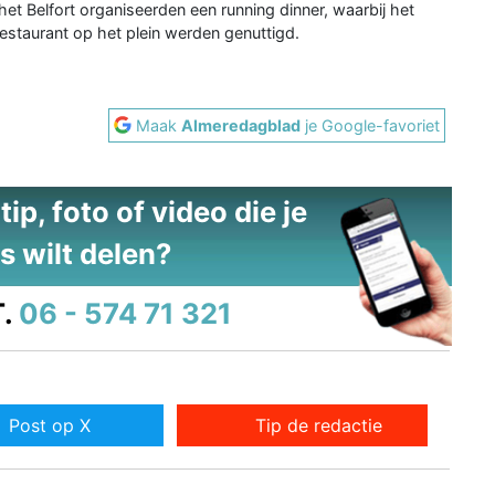
het Belfort organiseerden een running dinner, waarbij het
estaurant op het plein werden genuttigd.
Maak
Almeredagblad
je Google-favoriet
ip, foto of video die je
s wilt delen?
.
06 - 574 71 321
Post op X
Tip de redactie