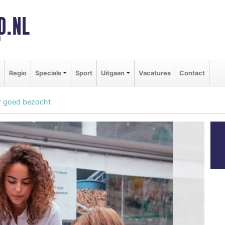
D.NL
d
e
Regio
Specials
Sport
Uitgaan
Vacatures
Contact
er goed bezocht