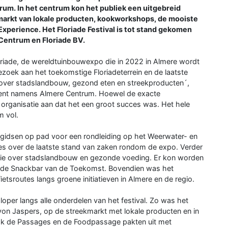
rum. In het centrum kon het publiek een uitgebreid
arkt van lokale producten, kookworkshops, de mooiste
xperience. Het Floriade Festival is tot stand gekomen
entrum en Floriade BV.
loriade, de wereldtuinbouwexpo die in 2022 in Almere wordt
ezoek aan het toekomstige Floriadeterrein en de laatste
over stadslandbouw, gezond eten en streekproducten´,
ment namens Almere Centrum. Hoewel de exacte
 organisatie aan dat het een groot succes was. Het hele
m vol.
 gidsen op pad voor een rondleiding op het Weerwater- en
ies over de laatste stand van zaken rondom de expo. Verder
atie over stadslandbouw en gezonde voeding. Er kon worden
ij de Snackbar van de Toekomst. Bovendien was het
fietsroutes langs groene initiatieven in Almere en de regio.
loper langs alle onderdelen van het festival. Zo was het
on Jaspers, op de streekmarkt met lokale producten en in
Ook de Passages en de Foodpassage pakten uit met