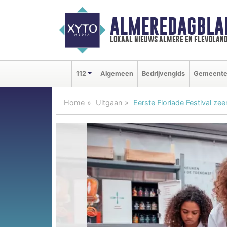
ALMEREDAGBLA
lokaal nieuws almere en flevolan
112
Algemeen
Bedrijvengids
Gemeent
Home
Uitgaan
Eerste Floriade Festival ze