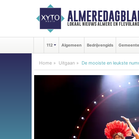
ALMEREDAGBLA
lokaal nieuws almere en flevolan
112
Algemeen
Bedrijvengids
Gemeent
Home
Uitgaan
De mooiste en leukste numme