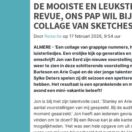
DE MOOISTE EN LEUKST
REVUE, ONS PAP WIL BI
COLLAGE VAN SKETCHES
Door
Redactie
op
17 februari 2026, 9:54 uur
ALMERE - ‘Een collage van grappige nummers, h
luisterliedjes. Een vrolijke kijk op generaties 
omschrijft Jon van Eerd zijn nieuwe voorstelling
weer te zien in deze schitterende voorstelling
Burleson en Arie Cupé en de vier jonge talente
Sylke Deters spelen zij dit seizoen een spetter
hebben. Het resultaat is een sprankelende en m
avond een mini-vakantie beleeft!
Jon is blij met zijn talentvolle cast. ‘Stanley en Ar
aantal voorstellingen van mij gespeeld. Bij de aud
moment geaarzeld.’ Jon heeft aan iedereen gevraa
vinden om te doen? Bij een Revue kan je alle kan
mogelijkheden. ‘Het was een hele opgave om uit d