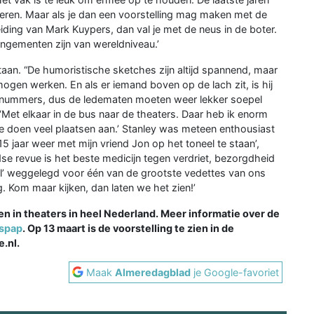
seren. Maar als je dan een voorstelling mag maken met de
eiding van Mark Kuypers, dan val je met de neus in de boter.
angementen zijn van wereldniveau.’
aan. “De humoristische sketches zijn altijd spannend, maar
ogen werken. En als er iemand boven op de lach zit, is hij
ansnummers, dus de ledematen moeten weer lekker soepel
 ‘Met elkaar in de bus naar de theaters. Daar heb ik enorm
 we doen veel plaatsen aan.’ Stanley was meteen enthousiast
15 jaar weer met mijn vriend Jon op het toneel te staan’,
dse revue is het beste medicijn tegen verdriet, bezorgdheid
rol’ weggelegd voor één van de grootste vedettes van ons
g. Kom maar kijken, dan laten we het zien!’
zien in theaters in heel Nederland. Meer informatie over de
nspap
. Op 13 maart is de voorstelling te zien in de
e.nl.
Maak
Almeredagblad
je Google-favoriet