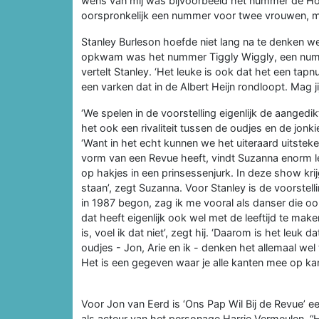
wens van mij was bijvoorbeeld het nummer de Hot
oorspronkelijk een nummer voor twee vrouwen, ma
Stanley Burleson hoefde niet lang na te denken we
opkwam was het nummer Tiggly Wiggly, een numme
vertelt Stanley. ‘Het leuke is ook dat het een tap
een varken dat in de Albert Heijn rondloopt. Mag jij
‘We spelen in de voorstelling eigenlijk de aangedikt
het ook een rivaliteit tussen de oudjes en de jonkie
‘Want in het echt kunnen we het uiteraard uitstek
vorm van een Revue heeft, vindt Suzanna enorm leuk
op hakjes in een prinsessenjurk. In deze show kri
staan’, zegt Suzanna. Voor Stanley is de voorstell
in 1987 begon, zag ik me vooral als danser die o
dat heeft eigenlijk ook wel met de leeftijd te make
is, voel ik dat niet’, zegt hij. ‘Daarom is het leuk
oudjes - Jon, Arie en ik - denken het allemaal we
Het is een gegeven waar je alle kanten mee op kan
Voor Jon van Eerd is ‘Ons Pap Wil Bij de Revue’ e
als acteur van het personage Harrie Vermeulen. “H