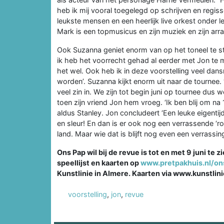
heb ik mij vooral toegelegd op schrijven en regis
leukste mensen en een heerlijk live orkest onder l
Mark is een topmusicus en zijn muziek en zijn arr
Ook Suzanna geniet enorm van op het toneel te st
ik heb het voorrecht gehad al eerder met Jon te m
het wel. Ook heb ik in deze voorstelling veel d
worden’. Suzanna kijkt enorm uit naar de tournee.
veel zin in. We zijn tot begin juni op tournee dus
toen zijn vriend Jon hem vroeg. ‘Ik ben blij om na 
aldus Stanley. Jon concludeert ‘Een leuke eigentij
en sleur! En dan is er ook nog een verrassende ‘
land. Maar wie dat is blijft nog even een verrassin
Ons Pap wil bij de revue is tot en met 9 juni te 
speellijst en kaarten op
www.pretpakhuis.nl/o
Kunstlinie in Almere. Kaarten via www.kunstlini
voorstelling
,
jon
,
revue