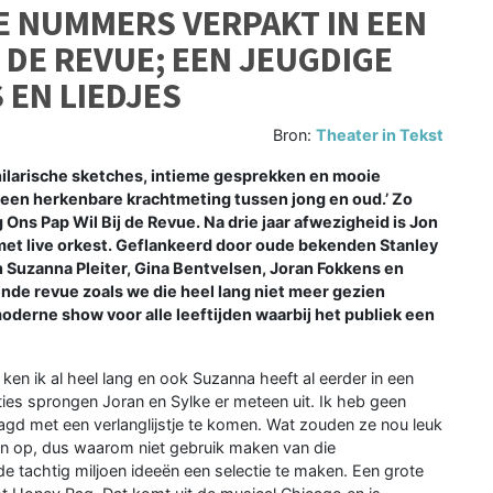
E NUMMERS VERPAKT IN EEN
J DE REVUE; EEN JEUGDIGE
 EN LIEDJES
Bron:
Theater in Tekst
ilarische sketches, intieme gesprekken en mooie
en een herkenbare krachtmeting tussen jong en oud.’ Zo
 Ons Pap Wil Bij de Revue. Na drie jaar afwezigheid is Jon
 met live orkest. Geflankeerd door oude bekenden Stanley
n Suzanna Pleiter, Gina Bentvelsen, Joran Fokkens en
ende revue zoals we die heel lang niet meer gezien
oderne show voor alle leeftijden waarbij het publiek een
ie ken ik al heel lang en ook Suzanna heeft al eerder in een
ities sprongen Joran en Sylke er meteen uit. Ik heb geen
gd met een verlanglijstje te komen. Wat zouden ze nou leuk
ten op, dus waarom niet gebruik maken van die
e tachtig miljoen ideeën een selectie te maken. Een grote