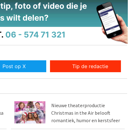
ip, foto of video die je
s wilt delen?
.
06 - 574 71 321
Post op X
Tip de redactie
Nieuwe theaterproductie
ka
Christmas in the Air belooft
romantiek, humor en kerstsfeer