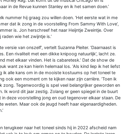
 Honey Rag. Dat komt uit de musical Chicago en is
ar in de Revue kunnen Stanley en ik het samen doen.’
lk nummer hij graag zou willen doen. ‘Het eerste wat in me
r dat ik zong in de voorstelling From Sammy With Love’,
nummer is. Jon herschreef het naar Heijntje Zweintje. Over
 raden wie het zwijntje is.’
e versie van onszelf’, vertelt Suzanna Pleiter. ‘Daarnaast is
s. Een rivaliteit met een dikke knipoog natuurlijk’, lacht ze.
end met elkaar vinden. Het is cabaretesk.’ Dat de show de
 want ze kan hierin helemaal los. ‘Als kind liep ik het liefst
jg ik alle kans om in de mooiste kostuums op het toneel te
ing ook een moment om te kijken naar zijn carrière. ‘Toen ik
ok zong. Tegenwoordig is spel veel belangrijker geworden en
n. Ik word dit jaar zestig. Zolang er geen spiegel in de buurt
 dat in deze voorstelling jong en oud tegenover elkaar staan. De
l te weten. Maar ook de jeugd heeft haar eigenaardigheden.
.’
en terugkeer naar het toneel sinds hij in 2022 afscheid nam
et vak is te leuk om ermee op te houden. De laatste jaren