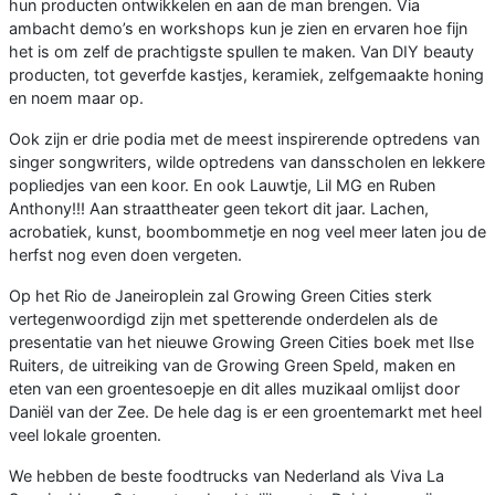
hun producten ontwikkelen en aan de man brengen. Via
ambacht demo’s en workshops kun je zien en ervaren hoe fijn
het is om zelf de prachtigste spullen te maken. Van DIY beauty
producten, tot geverfde kastjes, keramiek, zelfgemaakte honing
en noem maar op.
Ook zijn er drie podia met de meest inspirerende optredens van
singer songwriters, wilde optredens van dansscholen en lekkere
popliedjes van een koor. En ook Lauwtje, Lil MG en Ruben
Anthony!!! Aan straattheater geen tekort dit jaar. Lachen,
acrobatiek, kunst, boombommetje en nog veel meer laten jou de
herfst nog even doen vergeten.
Op het Rio de Janeiroplein zal Growing Green Cities sterk
vertegenwoordigd zijn met spetterende onderdelen als de
presentatie van het nieuwe Growing Green Cities boek met Ilse
Ruiters, de uitreiking van de Growing Green Speld, maken en
eten van een groentesoepje en dit alles muzikaal omlijst door
Daniël van der Zee. De hele dag is er een groentemarkt met heel
veel lokale groenten.
We hebben de beste foodtrucks van Nederland als Viva La