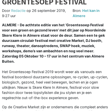
GROENTESOEP FESTIVAL
Door
Redactie
op
26 september 2019,
Bron:
Het kan in
9:27 uur
Almere
ALMERE - De acthtste editie van het ‘Groentesoep Festival
voor een groen en gezond leven’ met dit jaar op Noordeinde
Skere Klere in Almere staat voor de deur. Samen een te gek
duurzaam circulair festival met creative Market, DJ booth,
runway, theater, dansoptredens, SWAP hoek, muziek,
workshops, demo’s van ambachten en nog veel meer.
Zaterdag 05 Oktober 10 – 17 uur in het centrum van Almere
Buiten.
Het Groentesoep Festival 2019 wordt weer als vanouds een
festival boordevol duurzame oplossingen, re-cyclen, up-cyclen,
biologisch, gezond, heel veel bewegen, lachen en je ogen
uitkijken. Nieuw is Skere Klere In Almere, festival voor slow
fashion door twee topstylisten die jou stylen en je een
regelrechte out-of-the-box experience geven.
Op de Creative Market zijn er ondernemers die compleet anders