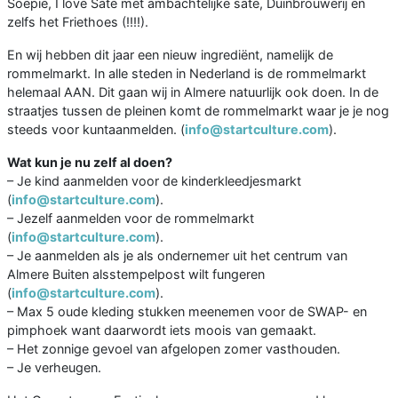
Soepie, I love Sate met ambachtelijke sate, Duinbrouwerij en
zelfs het Friethoes (!!!!).
En wij hebben dit jaar een nieuw ingrediënt, namelijk de
rommelmarkt. In alle steden in Nederland is de rommelmarkt
helemaal AAN. Dit gaan wij in Almere natuurlijk ook doen. In de
straatjes tussen de pleinen komt de rommelmarkt waar je je nog
steeds voor kuntaanmelden. (
info@startculture.com
).
Wat kun je nu zelf al doen?
– Je kind aanmelden voor de kinderkleedjesmarkt
(
info@startculture.com
).
– Jezelf aanmelden voor de rommelmarkt
(
info@startculture.com
).
– Je aanmelden als je als ondernemer uit het centrum van
Almere Buiten alsstempelpost wilt fungeren
(
info@startculture.com
).
– Max 5 oude kleding stukken meenemen voor de SWAP- en
pimphoek want daarwordt iets moois van gemaakt.
– Het zonnige gevoel van afgelopen zomer vasthouden.
– Je verheugen.