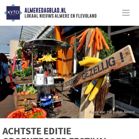
ALMEREDAGBLAD.NL
lokaal nieuws almere en flevoland
ACHTSTE EDITIE