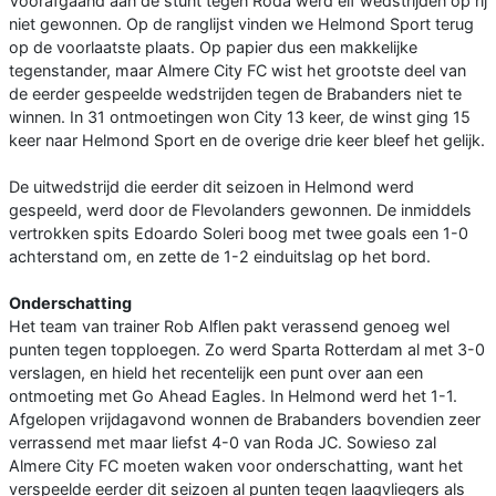
Voorafgaand aan de stunt tegen Roda werd elf wedstrijden op rij
niet gewonnen. Op de ranglijst vinden we Helmond Sport terug
op de voorlaatste plaats. Op papier dus een makkelijke
tegenstander, maar Almere City FC wist het grootste deel van
de eerder gespeelde wedstrijden tegen de Brabanders niet te
winnen. In 31 ontmoetingen won City 13 keer, de winst ging 15
keer naar Helmond Sport en de overige drie keer bleef het gelijk.
De uitwedstrijd die eerder dit seizoen in Helmond werd
gespeeld, werd door de Flevolanders gewonnen. De inmiddels
vertrokken spits Edoardo Soleri boog met twee goals een 1-0
achterstand om, en zette de 1-2 einduitslag op het bord.
Onderschatting
Het team van trainer Rob Alflen pakt verassend genoeg wel
punten tegen topploegen. Zo werd Sparta Rotterdam al met 3-0
verslagen, en hield het recentelijk een punt over aan een
ontmoeting met Go Ahead Eagles. In Helmond werd het 1-1.
Afgelopen vrijdagavond wonnen de Brabanders bovendien zeer
verrassend met maar liefst 4-0 van Roda JC. Sowieso zal
Almere City FC moeten waken voor onderschatting, want het
verspeelde eerder dit seizoen al punten tegen laagvliegers als