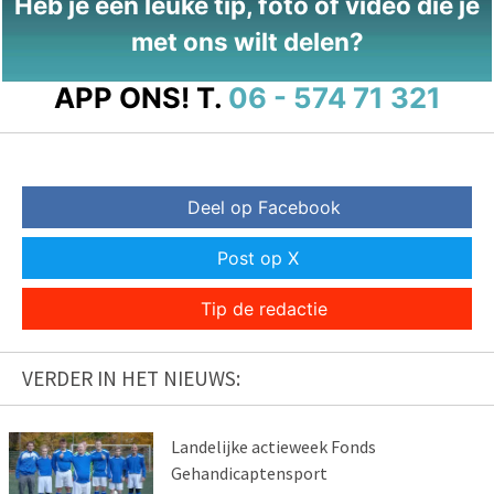
Heb je een leuke tip, foto of video die je
met ons wilt delen?
APP ONS!
T.
06 - 574 71 321
Deel op Facebook
Post op X
Tip de redactie
VERDER IN HET NIEUWS:
Landelijke actieweek Fonds
Gehandicaptensport