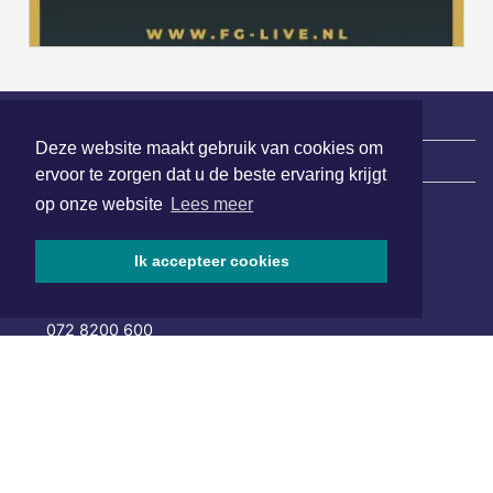
Deze website maakt gebruik van cookies om
|
Nieuws | Sport | Evenementen
ervoor te zorgen dat u de beste ervaring krijgt
op onze website
Lees meer
Hoofdvestiging:
Ik accepteer cookies
van Benthuizenlaan 1
1701 BZ Heerhugowaard
072 8200 600
redactie@xyto.nl
www.xyto.nl
SOCIAL MEDIA