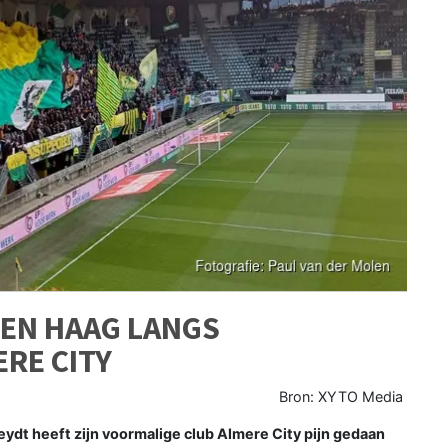
DEN HAAG LANGS
RE CITY
Bron: XYTO Media
t heeft zijn voormalige club Almere City pijn gedaan