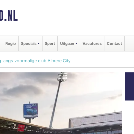
D.NL
d
e
Regio
Specials
Sport
Uitgaan
Vacatures
Contact
 langs voormalige club Almere City