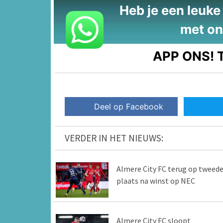
Heb je een leuke t
met on
APP ONS!
T
Deel op Facebook
VERDER IN HET NIEUWS:
Almere City FC terug op tweed
plaats na winst op NEC
Almere City FC sloopt