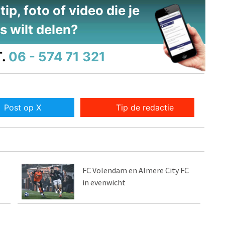
ip, foto of video die je
s wilt delen?
.
06 - 574 71 321
Post op X
Tip de redactie
e
FC Volendam en Almere City FC
in evenwicht