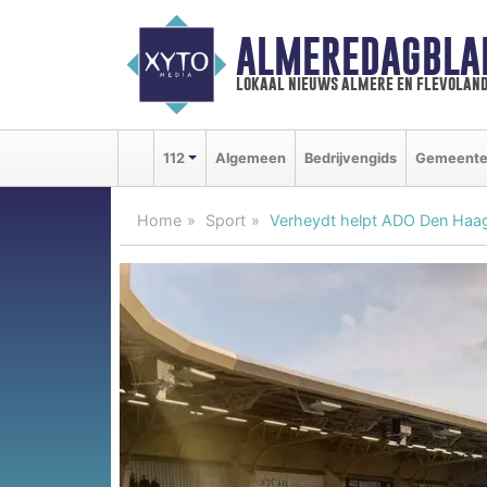
ALMEREDAGBLA
lokaal nieuws almere en flevolan
112
Algemeen
Bedrijvengids
Gemeent
Home
Sport
Verheydt helpt ADO Den Haag