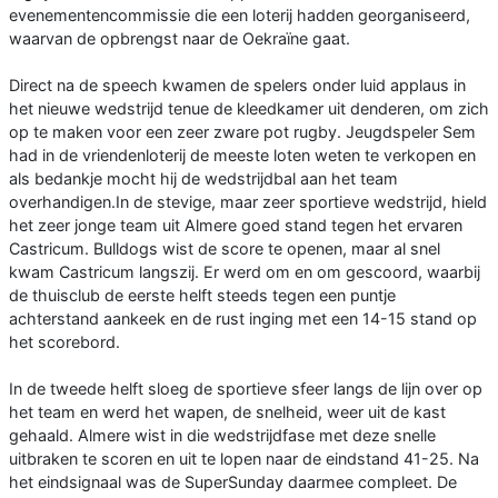
evenementencommissie die een loterij hadden georganiseerd,
waarvan de opbrengst naar de Oekraïne gaat.
Direct na de speech kwamen de spelers onder luid applaus in
het nieuwe wedstrijd tenue de kleedkamer uit denderen, om zich
op te maken voor een zeer zware pot rugby. Jeugdspeler Sem
had in de vriendenloterij de meeste loten weten te verkopen en
als bedankje mocht hij de wedstrijdbal aan het team
overhandigen.In de stevige, maar zeer sportieve wedstrijd, hield
het zeer jonge team uit Almere goed stand tegen het ervaren
Castricum. Bulldogs wist de score te openen, maar al snel
kwam Castricum langszij. Er werd om en om gescoord, waarbij
de thuisclub de eerste helft steeds tegen een puntje
achterstand aankeek en de rust inging met een 14-15 stand op
het scorebord.
In de tweede helft sloeg de sportieve sfeer langs de lijn over op
het team en werd het wapen, de snelheid, weer uit de kast
gehaald. Almere wist in die wedstrijdfase met deze snelle
uitbraken te scoren en uit te lopen naar de eindstand 41-25. Na
het eindsignaal was de SuperSunday daarmee compleet. De