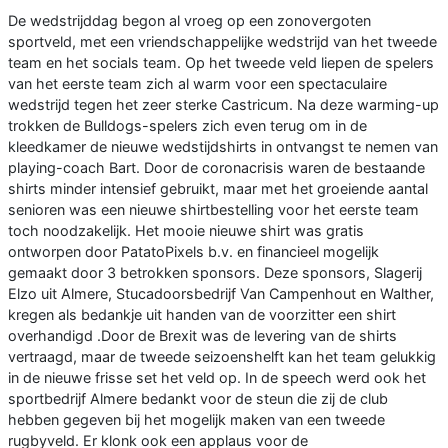
De wedstrijddag begon al vroeg op een zonovergoten
sportveld, met een vriendschappelijke wedstrijd van het tweede
team en het socials team. Op het tweede veld liepen de spelers
van het eerste team zich al warm voor een spectaculaire
wedstrijd tegen het zeer sterke Castricum. Na deze warming-up
trokken de Bulldogs-spelers zich even terug om in de
kleedkamer de nieuwe wedstijdshirts in ontvangst te nemen van
playing-coach Bart. Door de coronacrisis waren de bestaande
shirts minder intensief gebruikt, maar met het groeiende aantal
senioren was een nieuwe shirtbestelling voor het eerste team
toch noodzakelijk. Het mooie nieuwe shirt was gratis
ontworpen door PatatoPixels b.v. en financieel mogelijk
gemaakt door 3 betrokken sponsors. Deze sponsors, Slagerij
Elzo uit Almere, Stucadoorsbedrijf Van Campenhout en Walther,
kregen als bedankje uit handen van de voorzitter een shirt
overhandigd .Door de Brexit was de levering van de shirts
vertraagd, maar de tweede seizoenshelft kan het team gelukkig
in de nieuwe frisse set het veld op. In de speech werd ook het
sportbedrijf Almere bedankt voor de steun die zij de club
hebben gegeven bij het mogelijk maken van een tweede
rugbyveld. Er klonk ook een applaus voor de