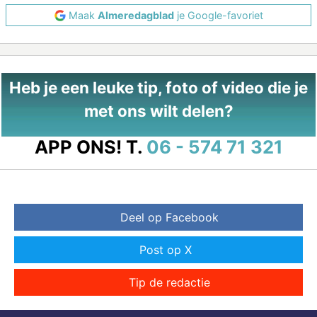
Maak
Almeredagblad
je Google-favoriet
Heb je een leuke tip, foto of video die je
met ons wilt delen?
APP ONS!
T.
06 - 574 71 321
Deel op Facebook
Post op X
Tip de redactie