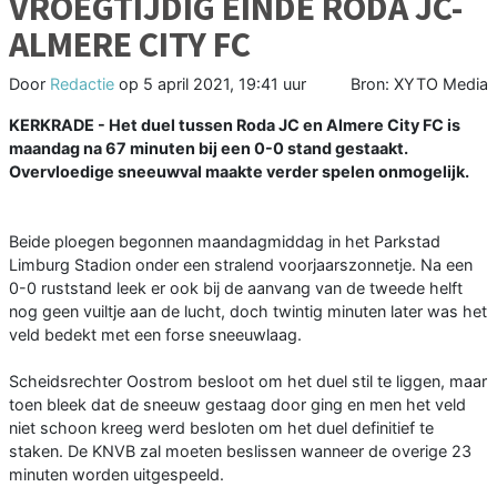
VROEGTIJDIG EINDE RODA JC-
ALMERE CITY FC
Door
Redactie
op
5 april 2021, 19:41 uur
Bron: XYTO Media
KERKRADE - Het duel tussen Roda JC en Almere City FC is
maandag na 67 minuten bij een 0-0 stand gestaakt.
Overvloedige sneeuwval maakte verder spelen onmogelijk.
Beide ploegen begonnen maandagmiddag in het Parkstad
Limburg Stadion onder een stralend voorjaarszonnetje. Na een
0-0 ruststand leek er ook bij de aanvang van de tweede helft
nog geen vuiltje aan de lucht, doch twintig minuten later was het
veld bedekt met een forse sneeuwlaag.
Scheidsrechter Oostrom besloot om het duel stil te liggen, maar
toen bleek dat de sneeuw gestaag door ging en men het veld
niet schoon kreeg werd besloten om het duel definitief te
staken. De KNVB zal moeten beslissen wanneer de overige 23
minuten worden uitgespeeld.