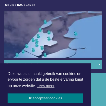
ONLINE DAGBLADEN
Overige dagbladen in de regio
Deze website maakt gebruik van cookies om
Algemene voorwaarden
ervoor te zorgen dat u de beste ervaring krijgt
op onze website
Lees meer
Disclaimer
Privacy Statement
Ik accepteer cookies
Copyright (c) 2026 | Almeredagblad.nl - Alle rechten