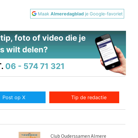
Maak
Almeredagblad
je Google-favoriet
ip, foto of video die je
s wilt delen?
.
06 - 574 71 321
Post op X
Tip de redactie
Club Ouderssamen Almere