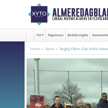
ALMEREDAGBLA
lokaal nieuws almere en flevolan
112
Algemeen
Bedrijvengids
Gemeent
Home
Sport
Rugby Flevo-Cup mini's toern