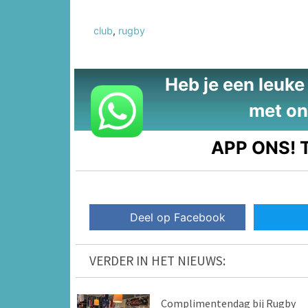
club
,
rugby
Heb je een leuke t
met on
APP ONS!
T
Deel op Facebook
VERDER IN HET NIEUWS:
Complimentendag bij Rugby