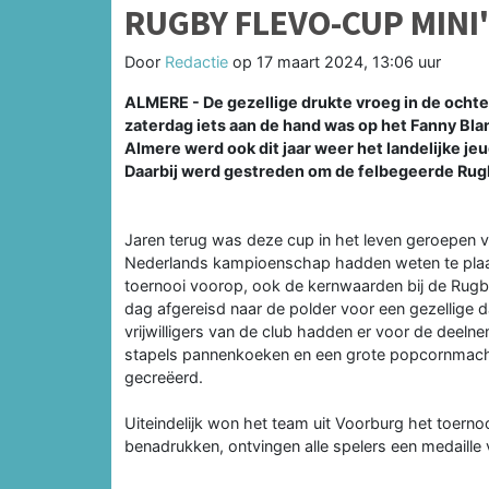
RUGBY FLEVO-CUP MINI
Door
Redactie
op
17 maart 2024, 13:06 uur
ALMERE - De gezellige drukte vroeg in de ochte
zaterdag iets aan de hand was op het Fanny Bla
Almere werd ook dit jaar weer het landelijke j
Daarbij werd gestreden om de felbegeerde Rug
Jaren terug was deze cup in het leven geroepen v
Nederlands kampioenschap hadden weten te plaatse
toernooi voorop, ook de kernwaarden bij de Rugb
dag afgereisd naar de polder voor een gezellige
vrijwilligers van de club hadden er voor de deeln
stapels pannenkoeken en een grote popcornmachi
gecreëerd.
Uiteindelijk won het team uit Voorburg het toerno
benadrukken, ontvingen alle spelers een medaille 