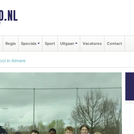
D.NL
d
e
Regio
Specials
Sport
Uitgaan
Vacatures
Contact
ooi in Almere