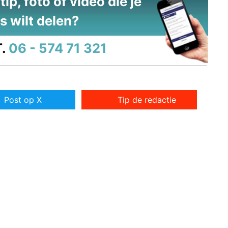
ip, foto of video die je
s wilt delen?
.
06 - 574 71 321
Post op X
Tip de redactie