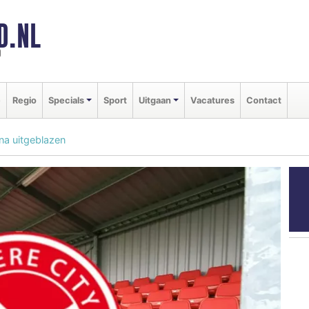
D.NL
d
e
Regio
Specials
Sport
Uitgaan
Vacatures
Contact
na uitgeblazen