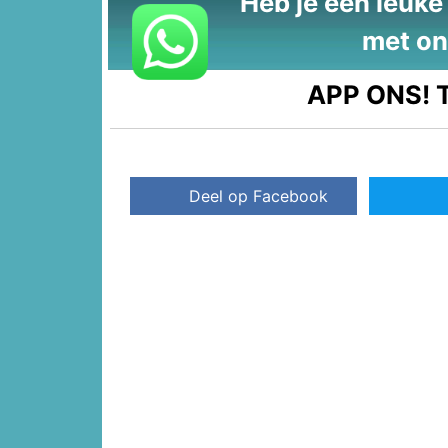
Heb je een leuke t
met on
APP ONS!
T
Deel op Facebook