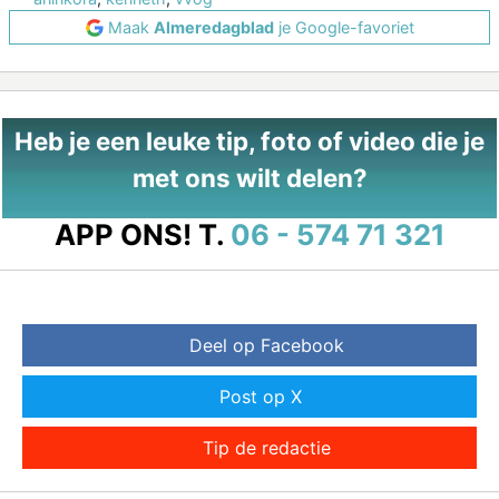
Maak
Almeredagblad
je Google-favoriet
Heb je een leuke tip, foto of video die je
met ons wilt delen?
APP ONS!
T.
06 - 574 71 321
Deel op Facebook
Post op X
Tip de redactie