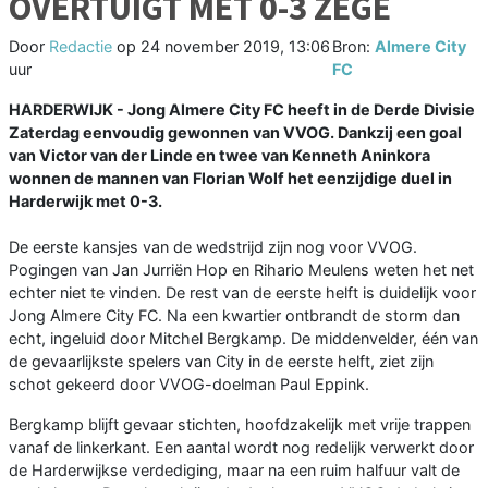
OVERTUIGT MET 0-3 ZEGE
Door
Redactie
op
24 november 2019, 13:06
Bron:
Almere City
uur
FC
HARDERWIJK - Jong Almere City FC heeft in de Derde Divisie
Zaterdag eenvoudig gewonnen van VVOG. Dankzij een goal
van Victor van der Linde en twee van Kenneth Aninkora
wonnen de mannen van Florian Wolf het eenzijdige duel in
Harderwijk met 0-3.
De eerste kansjes van de wedstrijd zijn nog voor VVOG.
Pogingen van Jan Jurriën Hop en Rihario Meulens weten het net
echter niet te vinden. De rest van de eerste helft is duidelijk voor
Jong Almere City FC. Na een kwartier ontbrandt de storm dan
echt, ingeluid door Mitchel Bergkamp. De middenvelder, één van
de gevaarlijkste spelers van City in de eerste helft, ziet zijn
schot gekeerd door VVOG-doelman Paul Eppink.
Bergkamp blijft gevaar stichten, hoofdzakelijk met vrije trappen
vanaf de linkerkant. Een aantal wordt nog redelijk verwerkt door
de Harderwijkse verdediging, maar na een ruim halfuur valt de