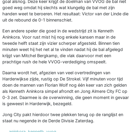
goal alsnog. Deze keer krijgt de doelman van VVOG de bal niet
goed weg omdat hij slechts wat klungelig de bal met zijn
handen weet te beroeren. Het resultaat: Victor van der Linde die
uit de rebound de 0-1 binnenschiet.
Een andere speler die goed in de wedstrijd zit is Kenneth
Aninkora. Voor rust mist hij nog enkele kansen maar in de
tweede helft staat zijn vizier scherper afgesteld. Binnen tien
minuten weet hij het net al te vinden nadat hij de bal afgelegd
krijgt van Mitchel Bergkamp, die vlak daarvoor met een
prachtige rush de hele VVOG-verdediging omspeelt.
Daarna wordt het, afgezien van veel overtredingen van
Harderwijkse zijde, rustig op De Strokel. Vijf minuten voor tijd
doen de mannen van Florian Wolf nog één keer van zich gelden
als Kenneth Aninkora simpel afrondt en Jong Almere City FC op
0-3 zet. Daarmee is de overwinning, die geen moment in gevaar
is geweest in Harderwijk, bezegeld.
Jong City pakt hierdoor twee plekken terug op de ranglijst en
staat nu negende in de Derde Divisie Zaterdag.
aninkora
,
kenneth
,
vvog