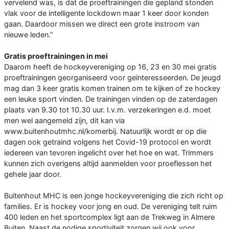
vervelend was, is dat de proeftrainingen die gepland stonden
vlak voor de intelligente lockdown maar 1 keer door konden
gaan. Daardoor missen we direct een grote instroom van
nieuwe leden.”
Gratis proeftrainingen in mei
Daarom heeft de hockeyvereniging op 16, 23 en 30 mei gratis
proeftrainingen georganiseerd voor geïnteresseerden. De jeugd
mag dan 3 keer gratis komen trainen om te kijken of ze hockey
een leuke sport vinden. De trainingen vinden op de zaterdagen
plaats van 9.30 tot 10.30 uur. I.v.m. verzekeringen e.d. moet
men wel aangemeld zijn, dit kan via
www.buitenhoutmhc.nl/komerbij. Natuurlijk wordt er op die
dagen ook getraind volgens het Covid-19 protocol en wordt
iedereen van tevoren ingelicht over het hoe en wat. Trimmers
kunnen zich overigens altijd aanmelden voor proeflessen het
gehele jaar door.
Buitenhout MHC is een jonge hockeyvereniging die zich richt op
families. Er is hockey voor jong en oud. De vereniging telt ruim
400 leden en het sportcomplex ligt aan de Trekweg in Almere
Buiten. Naast de nodige sportiviteit zorgen wij ook voor