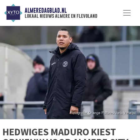
ALMEREDAGBLAD.NL
lokaal nieuws almere en flevoland
HEDWIGES MADURO KIEST