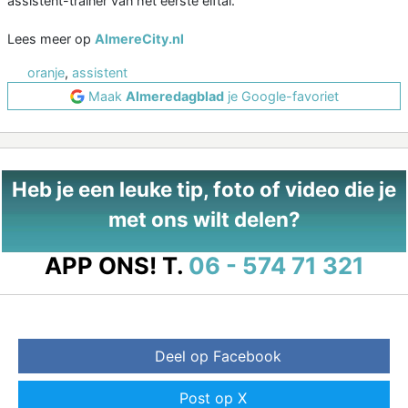
assistent-trainer van het eerste elftal.
Lees meer op
AlmereCity.nl
oranje
,
assistent
Maak
Almeredagblad
je Google-favoriet
Heb je een leuke tip, foto of video die je
met ons wilt delen?
APP ONS!
T.
06 - 574 71 321
Deel op Facebook
Post op X