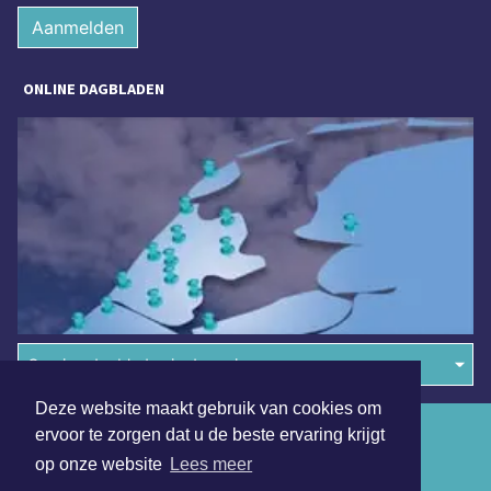
Aanmelden
ONLINE DAGBLADEN
Overige dagbladen in de regio
Deze website maakt gebruik van cookies om
Algemene voorwaarden
ervoor te zorgen dat u de beste ervaring krijgt
op onze website
Lees meer
Disclaimer