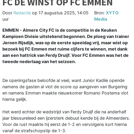
FC DE WINST OP FC EMMEN
Door
Redactie
op
17 augustus 2025, 14:05
Bron:
XYTO
uur
Media
EMMEN - Almere City FC is de competitie in de Keuken
Kampioen Divisie uitstekend begonnen. De ploeg van trainer
Jeroen Rijsdijk, was op de eerste speeldag vrij, maar wist op
bezoek bij FC Emmen met ruime cijfers te winnen, met dank
aan een hattrick van Ferdy Druijf. Voor FC Emmen was het de
tweede nederlaag van het seizoen.
De openingsfase beloofde al veel, want Junior Kadile opende
namens de gasten al vlot de score op aangeven van Burgering
en namens Emmen maakte nieuwkomer Romano Postema vlot
hierna gelijk.
Het werd echter de wedstrijd van Ferdy Druijf die na anderhalf
jaar blessureleed een ijzersterk debuut kende bij de Almeerders.
Voor de rust maakte hij eerst de 1-2 en vervolgens kort hierna
vanaf de strafschopstip de 1-3.