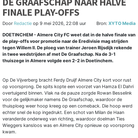
DE GRAAFSCHAP NAAR HALVE
FINALE PLAY-OFFS
Door
Redactie
op
9 mei 2026, 22:08 uur
Bron:
XYTO Media
DOETINCHEM - Almere City FC weet dat in de halve finale van
de play-offs voor promotie naar de Eredivisie mag strijden
tegen Willem II. De ploeg van trainer Jeroen Rijsdijk rekende
in twee wedstrijden af met De Graafschap. Na de 3-1
thuiszege in Almere volgde een 2-2 in Doetinchem.
Op De Vijverberg bracht Ferdy Druijf Almere City kort voor rust
op voorsprong. De spits kopte een voorzet van Hamza El Dahri
overtuigend binnen. Vlak na de pauze zorgde Rowan Besselink
voor de gelijkmaker namens De Graafschap, waardoor de
thuisploeg weer hoop kreeg op een comeback. Die hoop werd
echter snel de kop ingedrukt. Een schot van Milan de Haan
veranderde onderweg van richting, waardoor doelman Ties
Wieggers kansloos was en Almere City opnieuw op voorsprong
kwam.