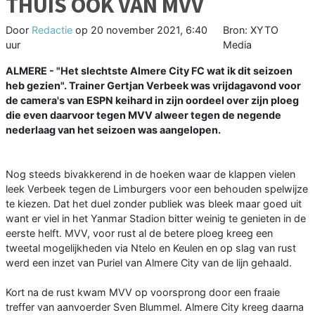
THUIS OOK VAN MVV
Door
Redactie
op
20 november 2021, 6:40
Bron: XYTO
uur
Media
ALMERE - "Het slechtste Almere City FC wat ik dit seizoen
heb gezien". Trainer Gertjan Verbeek was vrijdagavond voor
de camera's van ESPN keihard in zijn oordeel over zijn ploeg
die even daarvoor tegen MVV alweer tegen de negende
nederlaag van het seizoen was aangelopen.
Nog steeds bivakkerend in de hoeken waar de klappen vielen
leek Verbeek tegen de Limburgers voor een behouden spelwijze
te kiezen. Dat het duel zonder publiek was bleek maar goed uit
want er viel in het Yanmar Stadion bitter weinig te genieten in de
eerste helft. MVV, voor rust al de betere ploeg kreeg een
tweetal mogelijkheden via Ntelo en Keulen en op slag van rust
werd een inzet van Puriel van Almere City van de lijn gehaald.
Kort na de rust kwam MVV op voorsprong door een fraaie
treffer van aanvoerder Sven Blummel. Almere City kreeg daarna