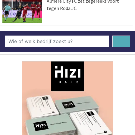
Almere City FC zet zegereeks voort
tegen Roda JC