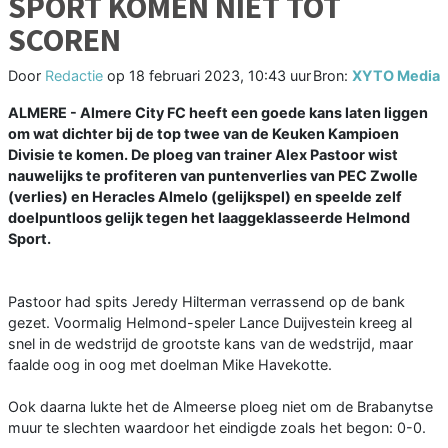
SPORT KOMEN NIET TOT
SCOREN
Door
Redactie
op
18 februari 2023, 10:43 uur
Bron:
XYTO Media
ALMERE - Almere City FC heeft een goede kans laten liggen
om wat dichter bij de top twee van de Keuken Kampioen
Divisie te komen. De ploeg van trainer Alex Pastoor wist
nauwelijks te profiteren van puntenverlies van PEC Zwolle
(verlies) en Heracles Almelo (gelijkspel) en speelde zelf
doelpuntloos gelijk tegen het laaggeklasseerde Helmond
Sport.
Pastoor had spits Jeredy Hilterman verrassend op de bank
gezet. Voormalig Helmond-speler Lance Duijvestein kreeg al
snel in de wedstrijd de grootste kans van de wedstrijd, maar
faalde oog in oog met doelman Mike Havekotte.
Ook daarna lukte het de Almeerse ploeg niet om de Brabanytse
muur te slechten waardoor het eindigde zoals het begon: 0-0.