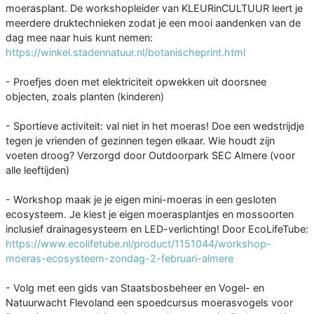
moerasplant. De workshopleider van KLEURinCULTUUR leert je
meerdere druktechnieken zodat je een mooi aandenken van de
dag mee naar huis kunt nemen:
https://winkel.stadennatuur.nl/botanischeprint.html
- Proefjes doen met elektriciteit opwekken uit doorsnee
objecten, zoals planten (kinderen)
- Sportieve activiteit: val niet in het moeras! Doe een wedstrijdje
tegen je vrienden of gezinnen tegen elkaar. Wie houdt zijn
voeten droog? Verzorgd door Outdoorpark SEC Almere (voor
alle leeftijden)
- Workshop maak je je eigen mini-moeras in een gesloten
ecosysteem. Je kiest je eigen moerasplantjes en mossoorten
inclusief drainagesysteem en LED-verlichting! Door EcoLifeTube:
https://www.ecolifetube.nl/product/1151044/workshop-
moeras-ecosysteem-zondag-2-februari-almere
- Volg met een gids van Staatsbosbeheer en Vogel- en
Natuurwacht Flevoland een spoedcursus moerasvogels voor