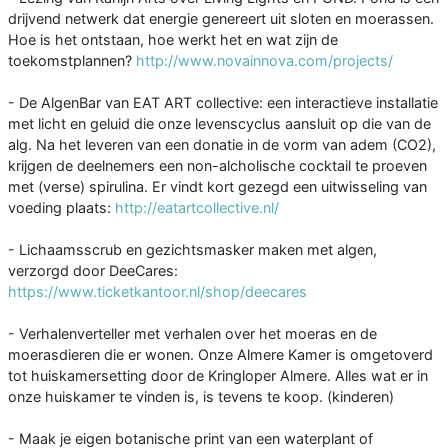
drijvend netwerk dat energie genereert uit sloten en moerassen.
Hoe is het ontstaan, hoe werkt het en wat zijn de
toekomstplannen?
http://www.novainnova.com/projects/
- De AlgenBar van EAT ART collective: een interactieve installatie
met licht en geluid die onze levenscyclus aansluit op die van de
alg. Na het leveren van een donatie in de vorm van adem (CO2),
krijgen de deelnemers een non-alcholische cocktail te proeven
met (verse) spirulina. Er vindt kort gezegd een uitwisseling van
voeding plaats:
http://eatartcollective.nl/
- Lichaamsscrub en gezichtsmasker maken met algen,
verzorgd door DeeCares:
https://www.ticketkantoor.nl/shop/deecares
- Verhalenverteller met verhalen over het moeras en de
moerasdieren die er wonen. Onze Almere Kamer is omgetoverd
tot huiskamersetting door de Kringloper Almere. Alles wat er in
onze huiskamer te vinden is, is tevens te koop. (kinderen)
- Maak je eigen botanische print van een waterplant of