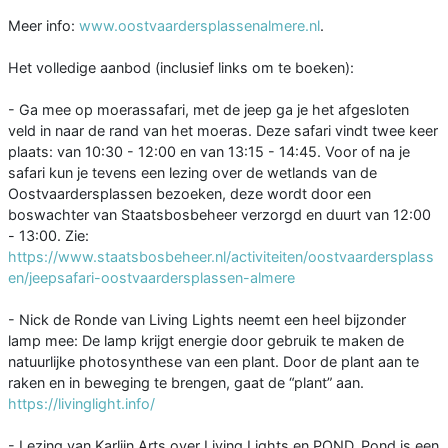
Meer info:
www.oostvaardersplassenalmere.nl
.
Het volledige aanbod (inclusief links om te boeken):
- Ga mee op moerassafari, met de jeep ga je het afgesloten
veld in naar de rand van het moeras. Deze safari vindt twee keer
plaats: van 10:30 - 12:00 en van 13:15 - 14:45. Voor of na je
safari kun je tevens een lezing over de wetlands van de
Oostvaardersplassen bezoeken, deze wordt door een
boswachter van Staatsbosbeheer verzorgd en duurt van 12:00
- 13:00. Zie:
https://www.staatsbosbeheer.nl/activiteiten/oostvaardersplass
en/jeepsafari-oostvaardersplassen-almere
- Nick de Ronde van Living Lights neemt een heel bijzonder
lamp mee: De lamp krijgt energie door gebruik te maken de
natuurlijke photosynthese van een plant. Door de plant aan te
raken en in beweging te brengen, gaat de “plant” aan.
https://livinglight.info/
- Lezing van Karlijn Arts over Living Lights en POND. Pond is een