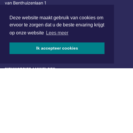
van Benthuizenlaan 1
1701 BZ Heerhugowaard
Deze website maakt gebruik van cookies om
072 8200 600
ervoor te zorgen dat u de beste ervaring krijgt
redactie@xyto.nl
op onze website
Lees meer
www.xyto.nl
SOCIAL MEDIA
Ik accepteer cookies
NIEUWSBRIEF AANMELDEN
Schrijf je in voor onze nieuwsbrief en krijg wekelijks een
samenvatting van alle gebeurtenissen uit jouw regio.
Aanmelden
ONLINE DAGBLADEN