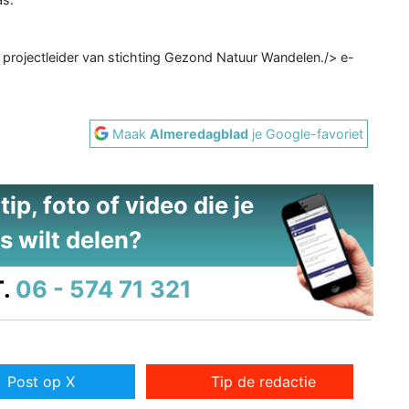
 projectleider van stichting Gezond Natuur Wandelen./> e-
Maak
Almeredagblad
je Google-favoriet
ip, foto of video die je
s wilt delen?
.
06 - 574 71 321
Post op X
Tip de redactie