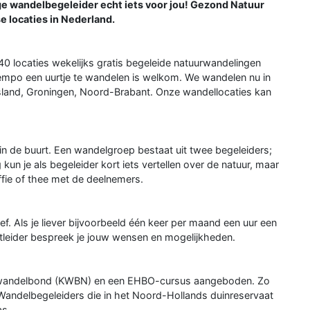
ige wandelbegeleider echt iets voor jou! Gezond Natuur
 locaties in Nederland.
0 locaties wekelijks gratis begeleide natuurwandelingen
 tempo een uurtje te wandelen is welkom. We wandelen nu in
iesland, Groningen, Noord-Brabant. Onze wandellocaties kan
ou in de buurt. Een wandelgroep bestaat uit twee begeleiders;
un je als begeleider kort iets vertellen over de natuur, maar
offie of thee met de deelnemers.
f. Als je liever bijvoorbeeld één keer per maand een uur een
ctleider bespreek je jouw wensen en mogelijkheden.
 de wandelbond (KWBN) en een EHBO-cursus aangeboden. Zo
g. Wandelbegeleiders die in het Noord-Hollands duinreservaat
as.