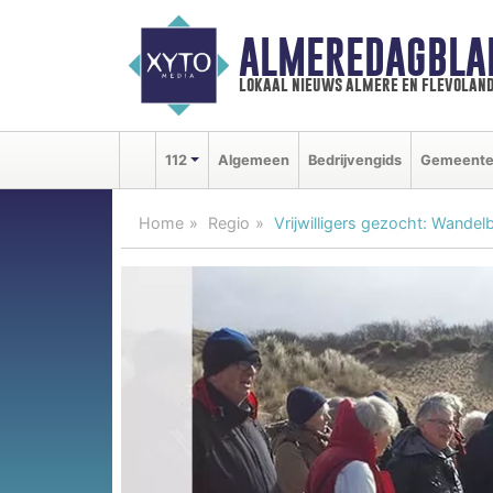
ALMEREDAGBLA
lokaal nieuws almere en flevolan
112
Algemeen
Bedrijvengids
Gemeent
Home
Regio
Vrijwilligers gezocht: Wande