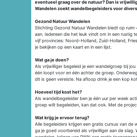
eventueel graag over de natuur? Dan is vrijwill
Wandelen zoekt wandelbegeleiders voor diverse
Gezond Natuur Wandelen
Stichting Gezond Natuur Wandelen biedt op ruim 4
aan. Iedereen die het leuk vindt om in een rustig
vijf provincies: Noord-Holland, Zuid-Holland, Fr
je bekijken op een kaart en in een lijst.
Wat ga je doen?
Als vrijwilliger begeleid je een wandelgroep bij j
één loopt voor en één achter de groep. Onderweg k
dit is geen vereiste. Na afloop drink je een kop k
Hoeveel tijd kost het?
Als wandelbegeleider ben je één uur per week actie
groep wilt begeleiden, kan dat ook. Met de proje
Wat krijg je ervoor terug?
Alle begeleiders krijgen een gratis cursus van
ga je goed voorbereid als vrijwilliger aan de sla
wandelen, krijgen van PWN een gratis toegangsp