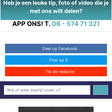
Heb je een leuke tip, foto of video die je
met ons wilt delen?
APP ONS!
T.
06 - 574 71 321
Deel op Facebook
Post op X
Tip de redactie