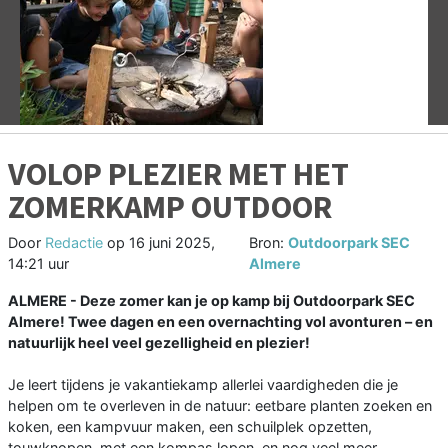
Vorige
V
VOLOP PLEZIER MET HET
ZOMERKAMP OUTDOOR
Door
Redactie
op
16 juni 2025,
Bron:
Outdoorpark SEC
14:21 uur
Almere
ALMERE - Deze zomer kan je op kamp bij Outdoorpark SEC
Almere! Twee dagen en een overnachting vol avonturen – en
natuurlijk heel veel gezelligheid en plezier!
Je leert tijdens je vakantiekamp allerlei vaardigheden die je
helpen om te overleven in de natuur: eetbare planten zoeken en
koken, een kampvuur maken, een schuilplek opzetten,
touwknopen, met een kompas lopen, en nog veel meer.