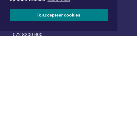
Hoofdvestiging:
Ik accepteer cookies
van Benthuizenlaan 1
1701 BZ Heerhugowaard
072 8200 600
redactie@xyto.nl
www.xyto.nl
SOCIAL MEDIA
NIEUWSBRIEF AANMELDEN
Schrijf je in voor onze nieuwsbrief en krijg wekelijks een
samenvatting van alle gebeurtenissen uit jouw regio.
Aanmelden
ONLINE DAGBLADEN