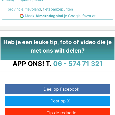
provincie
,
flevoland
,
fietspauzepunten
Maak
Almeredagblad
je Google-favoriet
Heb je een leuke tip, foto of video die je
met ons wilt delen?
APP ONS!
T.
06 - 574 71 321
Deel op Facebook
Post op X
Tip de redactie