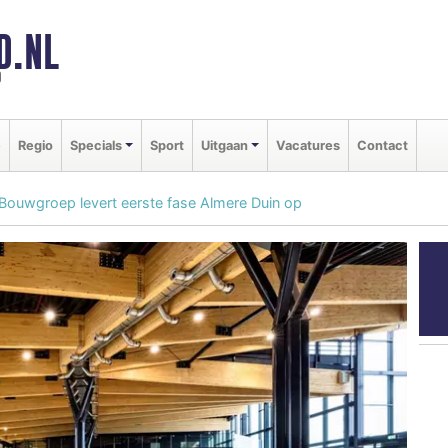
D.NL
d
e
Regio
Specials
Sport
Uitgaan
Vacatures
Contact
uwgroep levert eerste fase Almere Duin op