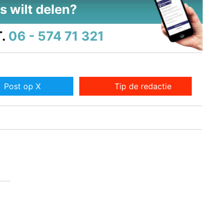
s wilt delen?
.
06 - 574 71 321
Post op X
Tip de redactie