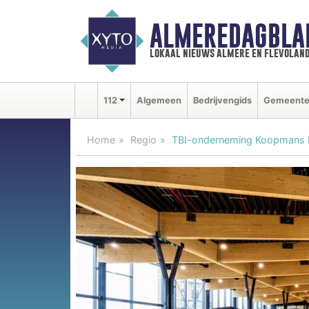
ALMEREDAGBLA
lokaal nieuws almere en flevolan
112
Algemeen
Bedrijvengids
Gemeent
Home
Regio
TBI-onderneming Koopmans Bo