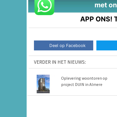
met on
APP ONS!
T
Deel op Facebook
VERDER IN HET NIEUWS:
Oplevering woontoren op
project DUIN in Almere