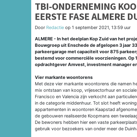
TBI-ONDERNEMING KO
EERSTE FASE ALMERE D
Door
Redactie
op
1 september 2021, 13:59 uur
ALMERE - In het deelplan Kop Zuid van het pr
Bouwgroep uit Enschede de afgelopen 3 jaar 
parkeergarage met capaciteit voor 875 parkeer
bestemd voor commerciële voorzieningen. Op 1
opdrachtgever Amvest, investment manager en
Vier markante woontorens
Met deze vier markante woontorens die namen heb
mix ontstaan van koop, vrijesectorhuur en sociale
Francisco en Valencia zijn verkocht aan particuli
in de categorie middenhuur. Tot slot heeft woningc
appartementen in woontoren Kaapstad afgenomen
de gebouwen realiseerde Koopmans een tweelaags
De bewoners hebben hier een vaste parkeerplaat
gebruik voor bezoekers van onder meer de Duinha