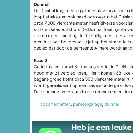
Duinhal
De Duinhal krijgt een vegetatiedak voorzien van d
loopt straks dan ook naadloos over in het Duinl
circa 7.000 vierkante meter heeft diverse voorzi
surf- en kitesportshop. De Duinhal heeft grote v
en een open inrichting. In de hal ligt een specia
men hier ook het gevoel krijgt op het strand te l
gebied dat door de gemeente Almere wordt aang
Fase 2
Ondertussen bouwt Koopmans verder in DUIN aan 
hoog met 21 verdiepingen. Hierin komen 68 luxe k
begane grond komt circa 500 vierkante meter ru
wordt gerealiseerd op een nieuwe ondergrondse p
De komende twee jaar zien de omwonenden deze
appartementen
,
parkeergarage
,
duinhal
Heb je een leuke t