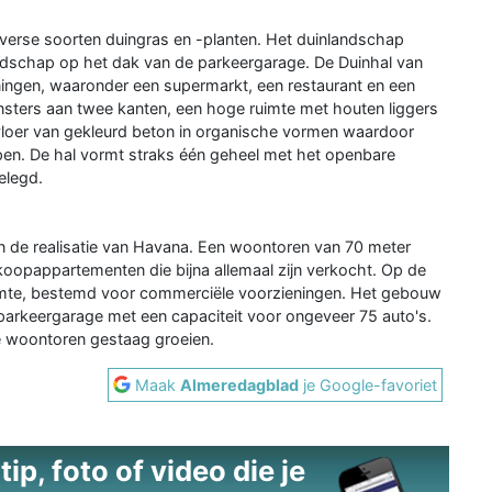
iverse soorten duingras en -planten. Het duinlandschap
andschap op het dak van de parkeergarage. De Duinhal van
eningen, waaronder een supermarkt, een restaurant en een
ensters aan twee kanten, een hoge ruimte met houten liggers
le vloer van gekleurd beton in organische vormen waardoor
open. De hal vormt straks één geheel met het openbare
elegd.
de realisatie van Havana. Een woontoren van 70 meter
oopappartementen die bijna allemaal zijn verkocht. Op de
imte, bestemd voor commerciële voorzieningen. Het gebouw
arkeergarage met een capaciteit voor ongeveer 75 auto's.
 woontoren gestaag groeien.
Maak
Almeredagblad
je Google-favoriet
ip, foto of video die je