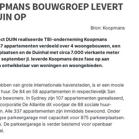
OPMANS BOUWGROEP LEVERT
UIN OP
Bron: Koopmans
oject DUIN realiseerde TBI-onderneming Koopmans
337 appartementen verdeeld over 4 woongebouwen, een
plaatsen en de Duinhal met circa 7.000 vierkante meter
 september jl. leverde Koopmans deze fase op aan
 ontwikkelaar van woningen en woongebieden.
ben van grote internationale havensteden, is er een mooie
 huur. De 84 en 58 appartementen in respectievelijk San
ere bewoners. In Sydney zijn 107 appartementen gerealiseerd,
orporatie De Alliantie dit voorjaar de 88 sociale huur-
. Alle 337 appartementen zijn inmiddels bewoond. Onder
e parkeergarage met capaciteit voor 875 parkeerplaatsen.
s. De parkeergarage is verder bestemd voor openbaar
l.