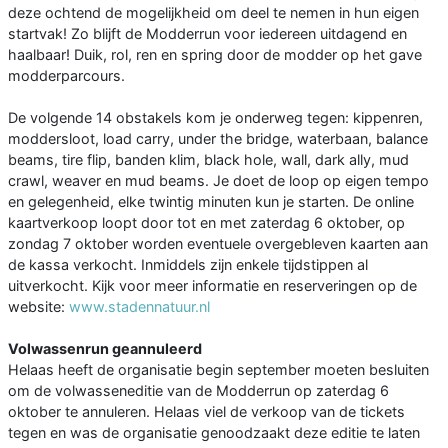
deze ochtend de mogelijkheid om deel te nemen in hun eigen
startvak! Zo blijft de Modderrun voor iedereen uitdagend en
haalbaar! Duik, rol, ren en spring door de modder op het gave
modderparcours.
De volgende 14 obstakels kom je onderweg tegen: kippenren,
moddersloot, load carry, under the bridge, waterbaan, balance
beams, tire flip, banden klim, black hole, wall, dark ally, mud
crawl, weaver en mud beams. Je doet de loop op eigen tempo
en gelegenheid, elke twintig minuten kun je starten. De online
kaartverkoop loopt door tot en met zaterdag 6 oktober, op
zondag 7 oktober worden eventuele overgebleven kaarten aan
de kassa verkocht. Inmiddels zijn enkele tijdstippen al
uitverkocht. Kijk voor meer informatie en reserveringen op de
website:
www.stadennatuur.nl
Volwassenrun geannuleerd
Helaas heeft de organisatie begin september moeten besluiten
om de volwasseneditie van de Modderrun op zaterdag 6
oktober te annuleren. Helaas viel de verkoop van de tickets
tegen en was de organisatie genoodzaakt deze editie te laten