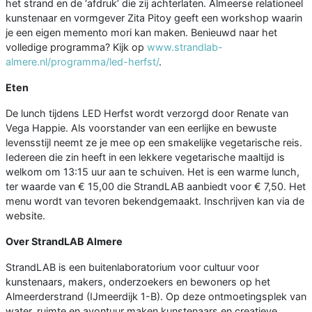
het strand en de ‘afdruk’ die zij achterlaten. Almeerse relationeel
kunstenaar en vormgever Zita Pitoy geeft een workshop waarin
je een eigen memento mori kan maken. Benieuwd naar het
volledige programma? Kijk op
www.strandlab-
almere.nl/programma/led-herfst/
.
Eten
De lunch tijdens LED Herfst wordt verzorgd door Renate van
Vega Happie. Als voorstander van een eerlijke en bewuste
levensstijl neemt ze je mee op een smakelijke vegetarische reis.
Iedereen die zin heeft in een lekkere vegetarische maaltijd is
welkom om 13:15 uur aan te schuiven. Het is een warme lunch,
ter waarde van € 15,00 die StrandLAB aanbiedt voor € 7,50. Het
menu wordt van tevoren bekendgemaakt. Inschrijven kan via de
website.
Over StrandLAB Almere
StrandLAB is een buitenlaboratorium voor cultuur voor
kunstenaars, makers, onderzoekers en bewoners op het
Almeerderstrand (IJmeerdijk 1-B). Op deze ontmoetingsplek van
water, ruimte en avontuur maken kunstenaars en creatieve