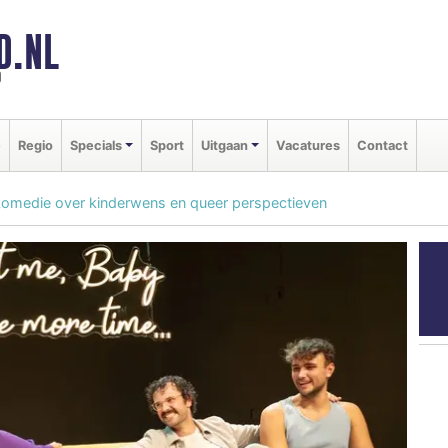
D.NL
d
e
Regio
Specials
Sport
Uitgaan
Vacatures
Contact
 komedie over kinderwens en queer perspectieven