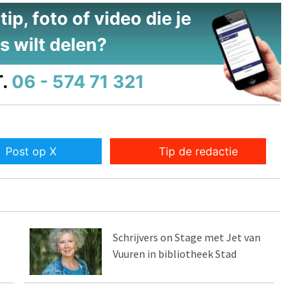
ip, foto of video die je
s wilt delen?
.
06 - 574 71 321
Post op X
Tip de redactie
Schrijvers on Stage met Jet van
Vuuren in bibliotheek Stad