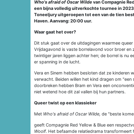
Who's afraid of Oscar Wilde
van Compagnie Red Y
een bijna volledig uitverkochte tournee in 20
Toneeljury uitgeroepen tot een van de tien best
Haven. Aanvang: 20:00 uur.
Waar gaat het over?
Dit stuk gaat over de uitdagingen waarmee queer 
Vrijdagavond is vaste borrelavond voor broer en
twintiger jaren liggen achter hen; de borrel is 
er spanning in de lucht.
Vera en Sinem hebben besloten dat ze kinderen wi
verwacht. Beiden willen het kind dragen om "een s
doorbreken hebben Bram en Vera een onconvention
niet wetend hoe dit zal vallen bij hun partners.
Queer twist op een klassieker
Met
Who's afraid of Oscar Wilde,
de "beste komed
geeft Compagnie Red Yellow & Blue een respectv
Woolf
. Het befaamde relatiedrama transformeert 