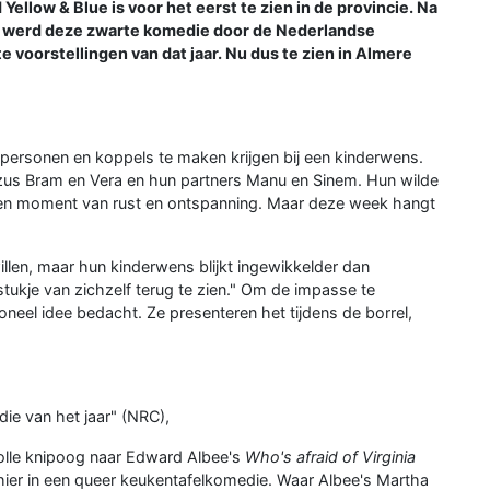
ellow & Blue is voor het eerst te zien in de provincie. Na
23 werd deze zwarte komedie door de Nederlandse
e voorstellingen van dat jaar. Nu dus te zien in Almere
personen en koppels te maken krijgen bij een kinderwens.
 zus Bram en Vera en hun partners Manu en Sinem. Hun wilde
nu een moment van rust en ontspanning. Maar deze week hangt
llen, maar hun kinderwens blijkt ingewikkelder dan
tukje van zichzelf terug te zien." Om de impasse te
eel idee bedacht. Ze presenteren het tijdens de borrel,
ie van het jaar" (NRC),
olle knipoog naar Edward Albee's
Who's afraid of Virginia
hier in een queer keukentafelkomedie. Waar Albee's Martha