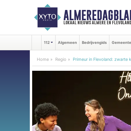
ALMEREDAGBLA
lokaal nieuws almere en flevolan
112
Algemeen
Bedrijvengids
Gemeent
Home
Regio
Primeur in Flevoland: zwarte