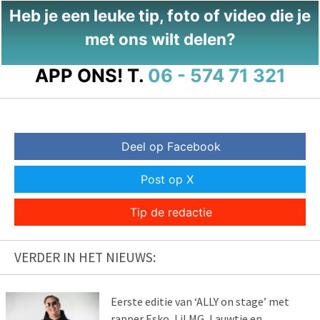
Heb je een leuke tip, foto of video die je
met ons wilt delen?
APP ONS!
T.
06 - 574 71 321
Deel op Facebook
Post op X
Tip de redactie
VERDER IN HET NIEUWS:
Eerste editie van ‘ALLY on stage’ met
rapper Esko, Lil MG, Lauwtje en