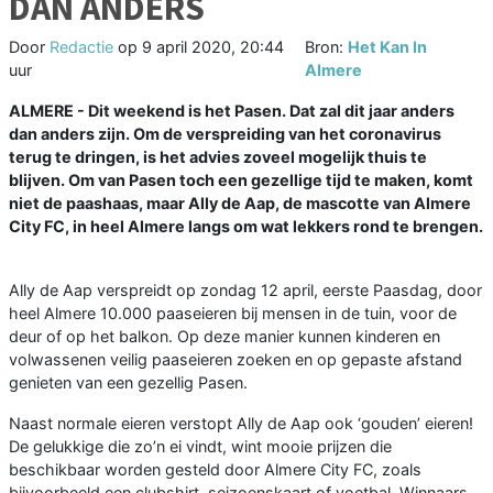
DAN ANDERS
Door
Redactie
op
9 april 2020, 20:44
Bron:
Het Kan In
uur
Almere
ALMERE - Dit weekend is het Pasen. Dat zal dit jaar anders
dan anders zijn. Om de verspreiding van het coronavirus
terug te dringen, is het advies zoveel mogelijk thuis te
blijven. Om van Pasen toch een gezellige tijd te maken, komt
niet de paashaas, maar Ally de Aap, de mascotte van Almere
City FC, in heel Almere langs om wat lekkers rond te brengen.
Ally de Aap verspreidt op zondag 12 april, eerste Paasdag, door
heel Almere 10.000 paaseieren bij mensen in de tuin, voor de
deur of op het balkon. Op deze manier kunnen kinderen en
volwassenen veilig paaseieren zoeken en op gepaste afstand
genieten van een gezellig Pasen.
Naast normale eieren verstopt Ally de Aap ook ‘gouden’ eieren!
De gelukkige die zo’n ei vindt, wint mooie prijzen die
beschikbaar worden gesteld door Almere City FC, zoals
bijvoorbeeld een clubshirt, seizoenskaart of voetbal. Winnaars