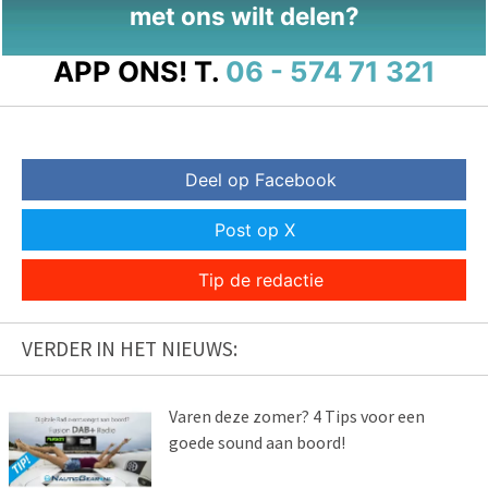
met ons wilt delen?
APP ONS!
T.
06 - 574 71 321
Deel op Facebook
Post op X
Tip de redactie
VERDER IN HET NIEUWS:
Varen deze zomer? 4 Tips voor een
goede sound aan boord!