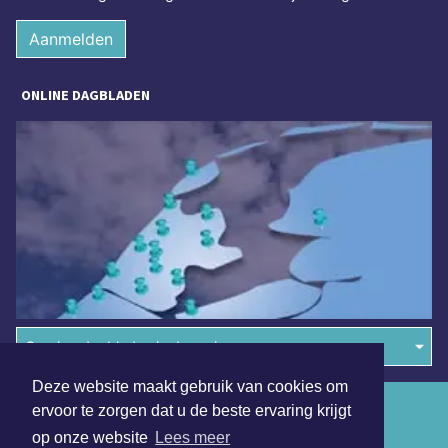
Aanmelden
ONLINE DAGBLADEN
Overige dagbladen in de regio
Deze website maakt gebruik van cookies om
Algemene voorwaarden
ervoor te zorgen dat u de beste ervaring krijgt
op onze website
Lees meer
Disclaimer