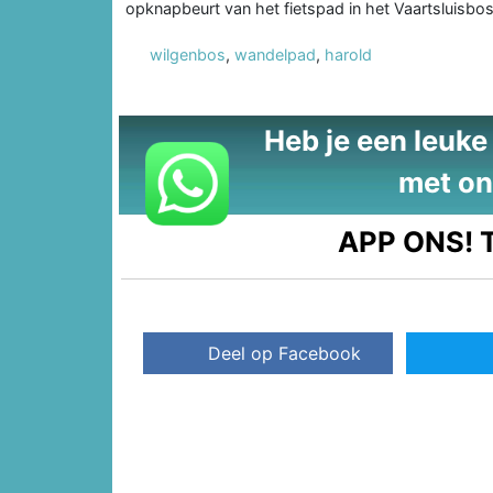
opknapbeurt van het fietspad in het Vaartsluisbos
wilgenbos
,
wandelpad
,
harold
Heb je een leuke t
met on
APP ONS!
T
Deel op Facebook