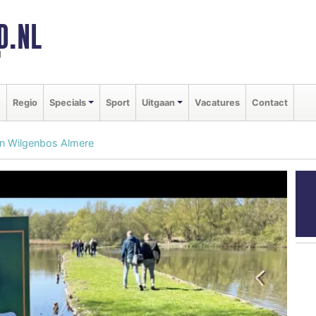
D.NL
d
e
Regio
Specials
Sport
Uitgaan
Vacatures
Contact
in Wilgenbos Almere