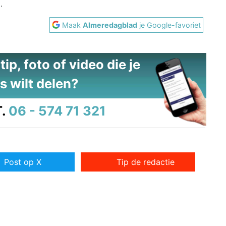
.
Maak
Almeredagblad
je Google-favoriet
ip, foto of video die je
s wilt delen?
.
06 - 574 71 321
Post op X
Tip de redactie