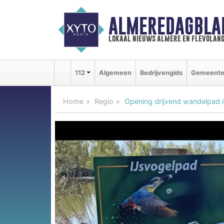
ALMEREDAGBLA
lokaal nieuws almere en flevolan
112
Algemeen
Bedrijvengids
Gemeent
Home
Regio
Opening drijvend wandelpad 