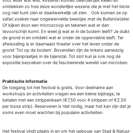
voor ieder wat wils. Kinderen kunnen beerdiertjes kleien en
ontdekken zo hoe deze wonderlijke wezens die je met het blote
oog niet kunt zien er daadwerkelijk uit zien. . Ook kunnen ze op
safari zoeken naar ongewervelde beestjes met de Buiten(w)eter.
Of kijken door een microscoop en tekenen wat er dan
tevoorschijn komt. En weet jij wat er in de bodem leeft? Je duikt
de grond in en ontdekt wat er onder de oppervlakte leeft. Ter
afwisseling is er daarnaast theater over het leven onder de
grond ‘Tot op de bodem’. Bovendien zijn de imkers aanwezig
voor bijenpraatjes in de bijenstal. Tot slot kun je ook nog de
expositie bezoeken over de fascinerende wereld van microben.
Praktische Informatie
De toegang tot het festival is gratis. Voor deelname aan
workshops en activiteiten vragen we een kleine bijdrage, te
betalen met een strippenkaart (€7,50 voor 4 strippen of €2,50
per losse strip). Reserveren is niet nodig, maar het kan zijn dat je
soms even moet wachten bij populaire activiteiten.
Het festival vindt plaats in en om het gebouw van Stad & Natuur