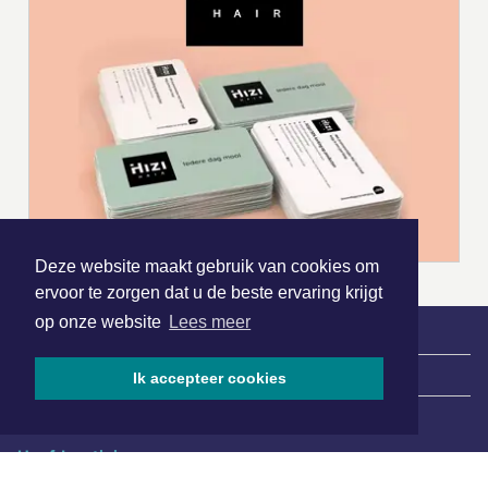
Deze website maakt gebruik van cookies om
ervoor te zorgen dat u de beste ervaring krijgt
op onze website
Lees meer
|
Nieuws | Sport | Evenementen
Ik accepteer cookies
Hoofdvestiging:
van Benthuizenlaan 1