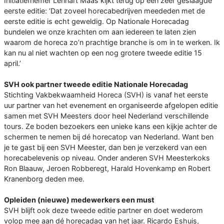
Initiatiefnemer Lennart Maas kijkt terug op een zeer geslaagde
eerste editie: ‘Dat zoveel horecabedrijven meededen met de
eerste editie is echt geweldig. Op Nationale Horecadag
bundelen we onze krachten om aan iedereen te laten zien
waarom de horeca zo’n prachtige branche is om in te werken. Ik
kan nu al niet wachten op een nog grotere tweede editie 15
april.’
SVH ook partner tweede editie Nationale Horecadag
Stichting Vakbekwaamheid Horeca (SVH) is vanaf het eerste
uur partner van het evenement en organiseerde afgelopen editie
samen met SVH Meesters door heel Nederland verschillende
tours. Ze boden bezoekers een unieke kans een kijkje achter de
schermen te nemen bij dé horecatop van Nederland. Want ben
je te gast bij een SVH Meester, dan ben je verzekerd van een
horecabelevenis op niveau. Onder anderen SVH Meesterkoks
Ron Blaauw, Jeroen Robberegt, Harald Hovenkamp en Robert
Kranenborg deden mee.
Opleiden (nieuwe) medewerkers een must
SVH blijft ook deze tweede editie partner en doet wederom
volop mee aan dé horecadag van het jaar. Ricardo Eshuis,