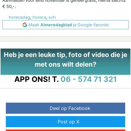
Aanmelden vóór eind november is geheel gratis, hierna slechts
€ 50,-.
horecadag
,
horeca
,
svh
Maak
Almeredagblad
je Google-favoriet
Heb je een leuke tip, foto of video die je
met ons wilt delen?
APP ONS!
T.
06 - 574 71 321
Deel op Facebook
Post op X