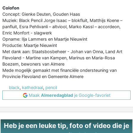
Colofon
Concept: Gienke Deuten, Gouden Haas
Muziek: Black Pencil Jorge Isaac – blokfluit, Matthijs Koene –
panfluit, Esra Pehlivanli – altviool, Marko Kassl – accordeon,
Enric Monfort - slagwerk
Opname: Ilja Lammers en Maartje Nieuwint
Productie: Maartje Nieuwint
Met dank aan: Staatsbosbeheer - Johan van Onna, Land Art
Flevoland - Martine van Kampen, Marinus en Maria-Rosa
Boezem, bewoners van Almere
Mede mogelijk gemaakt met financiële ondersteuning van
Provincie Flevoland en Gemeente Almere
black
,
kathedraal
,
pencil
Maak
Almeredagblad
je Google-favoriet
Heb je een leuke tip, foto of video die je