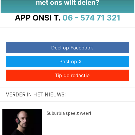
met ons wilt delen?
APP ONS!
T.
06 - 574 71 321
Deel op Facebook
Post op X
Tip de redactie
VERDER IN HET NIEUWS:
Suburbia speelt weer!