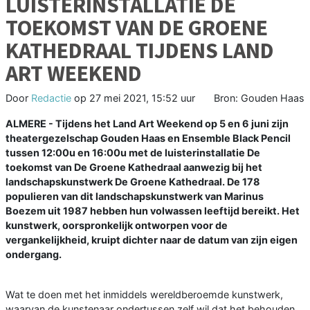
LUISTERINSTALLATIE DE
TOEKOMST VAN DE GROENE
KATHEDRAAL TIJDENS LAND
ART WEEKEND
Door
Redactie
op
27 mei 2021, 15:52 uur
Bron: Gouden Haas
ALMERE - Tijdens het Land Art Weekend op 5 en 6 juni zijn
theatergezelschap Gouden Haas en Ensemble Black Pencil
tussen 12:00u en 16:00u met de luisterinstallatie De
toekomst van De Groene Kathedraal aanwezig bij het
landschapskunstwerk De Groene Kathedraal. De 178
populieren van dit landschapskunstwerk van Marinus
Boezem uit 1987 hebben hun volwassen leeftijd bereikt. Het
kunstwerk, oorspronkelijk ontworpen voor de
vergankelijkheid, kruipt dichter naar de datum van zijn eigen
ondergang.
Wat te doen met het inmiddels wereldberoemde kunstwerk,
waarvan de kunstenaar ondertussen zelf wil dat het behouden