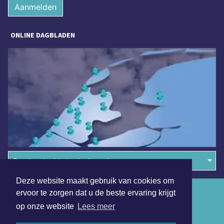
Aanmelden
ONLINE DAGBLADEN
Overige dagbladen in de regio
Deze website maakt gebruik van cookies om
Algemene voorwaarden
ervoor te zorgen dat u de beste ervaring krijgt
op onze website
Lees meer
Disclaimer