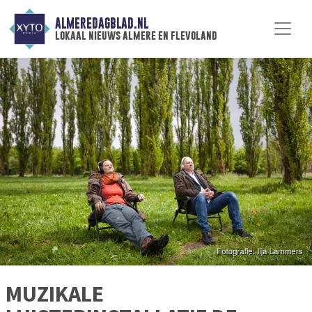
ALMEREDAGBLAD.NL
lokaal nieuws almere en flevoland
MUZIKALE