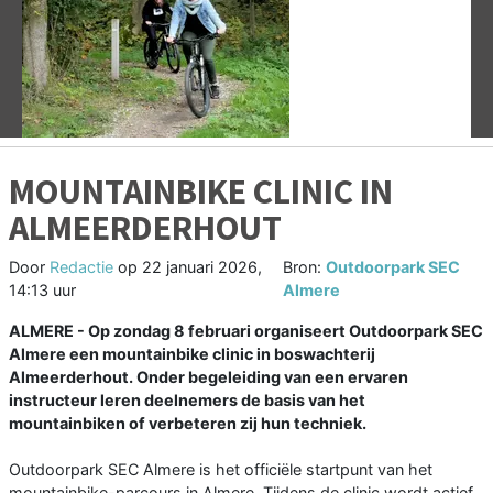
Vorige
V
MOUNTAINBIKE CLINIC IN
ALMEERDERHOUT
Door
Redactie
op
22 januari 2026,
Bron:
Outdoorpark SEC
14:13 uur
Almere
ALMERE - Op zondag 8 februari organiseert Outdoorpark SEC
Almere een mountainbike clinic in boswachterij
Almeerderhout. Onder begeleiding van een ervaren
instructeur leren deelnemers de basis van het
mountainbiken of verbeteren zij hun techniek.
Outdoorpark SEC Almere is het officiële startpunt van het
mountainbike-parcours in Almere. Tijdens de clinic wordt actief