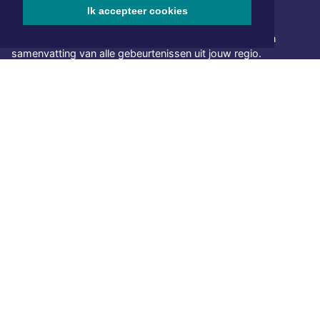
Ik accepteer cookies
NIEUWSBRIEF AANMELDEN
Schrijf je in voor onze nieuwsbrief en krijg wekelijks een
samenvatting van alle gebeurtenissen uit jouw regio.
Aanmelden
ONLINE DAGBLADEN
Overige dagbladen in de regio