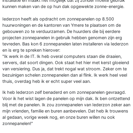
installatie en maakt het mogelijk dat zij zonder moeite gebruik
kunnen maken van de op hun dak opgewekte zonne-energie.
Iederzon heeft als opdracht om zonnepanelen op 8.500
huurwoningen en de kantoren van Ymere te plaatsen om de
gebouwen zo te verduurzamen. De huurders die bij eerdere
projecten zonnepanelen in gebruik hebben genomen zijn erg
tevreden. Bas kon 6 zonnepanelen laten installeren via Iederzon
en is erg te spreken hierover:
"Ik werk in de IT. Ik heb overal computers staan die draaien,
servers, dat soort dingen. Ook staat het hier met kerst gloeiend
van versiering. Dus ja, dat trekt nogal wat stroom. Zeker om te
bezuinigen schelen zonnepanelen dan al flink. Ik werk heel veel
thuis, overdag heb ik er echt super veel aan.
Ik heb Iederzon zelf benaderd en om zonnepanelen gevraagd.
Voor ik het wist lagen de panelen op mijn dak. Ik ben ontzettend
blij met de panelen. Ik zou zonnepanelen van Iederzon zeker aan
mijn vrienden, familie en buren aanbevelen. Dat heb ik trouwens
al gedaan, vorige week nog, en onze buren willen nu ook
zonnepanelen!"